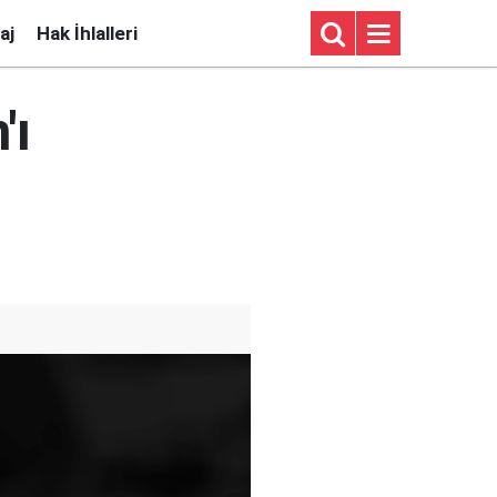
aj
Hak İhlalleri
'ı