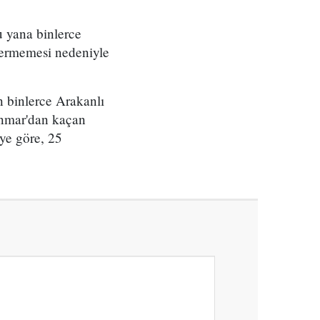
u yana binlerce
vermemesi nedeniyle
On binlerce Arakanlı
anmar'dan kaçan
'ye göre, 25