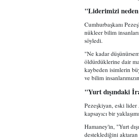
"Liderimizi neden
Cumhurbaşkanı Pezeşki
nükleer bilim insanlar
söyledi.
"Ne kadar düşünürsem 
öldürdüklerine dair ma
kaybeden isimlerin b
ve bilim insanlarımızı
"Yurt dışındaki İ
Pezeşkiyan, eski lider
kapsayıcı bir yaklaşım
Hamaney'in, "Yurt dış
desteklediğini aktaran