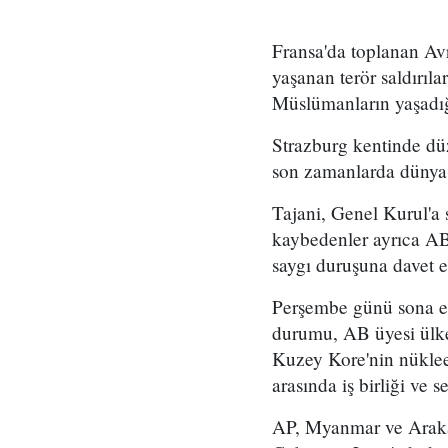
Fransa'da toplanan A
yaşanan terör saldırıl
Müslümanların yaşadığ
Strazburg kentinde dü
son zamanlarda dünya g
Tajani, Genel Kurul'a 
kaybedenler ayrıca ABD
saygı duruşuna davet et
Perşembe günü sona e
durumu, AB üyesi ülkel
Kuzey Kore'nin nükleer
arasında iş birliği ve 
AP, Myanmar ve Arak