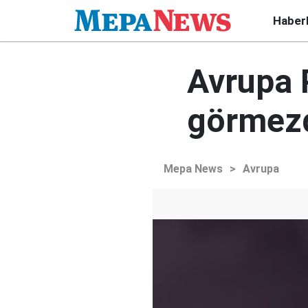
Haber
Avrupa 
görmezd
Mepa News
>
Avrupa