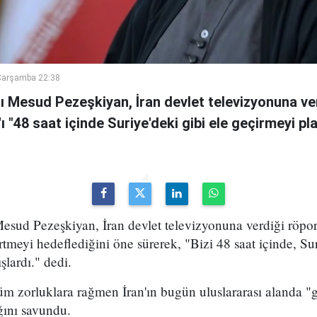
Çarşamba 22:38
 Mesud Pezeşkiyan, İran devlet televizyonuna ve
n'ı "48 saat içinde Suriye'deki gibi ele geçirmeyi pl
sud Pezeşkiyan, İran devlet televizyonuna verdiği röport
rtmeyi hedeflediğini öne sürerek, "Bizi 48 saat içinde, Sur
şlardı." dedi.
m zorluklara rağmen İran'ın bugün uluslararası alanda "g
ığını savundu.