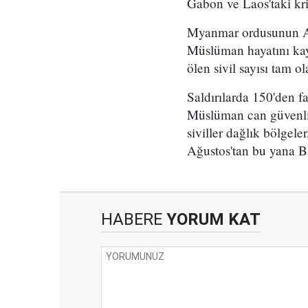
Gabon ve Laos'taki kri
Myanmar ordusunun Ara
Müslüman hayatını kay
ölen sivil sayısı tam ol
Saldırılarda 150'den fa
Müslüman can güvenli
siviller dağlık bölgel
Ağustos'tan bu yana Ba
HABERE
YORUM KAT