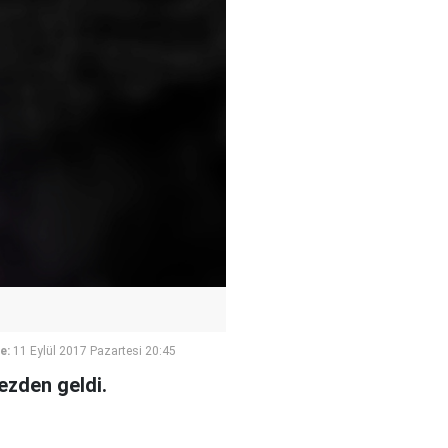
e:
11 Eylül 2017 Pazartesi 20:45
zden geldi.