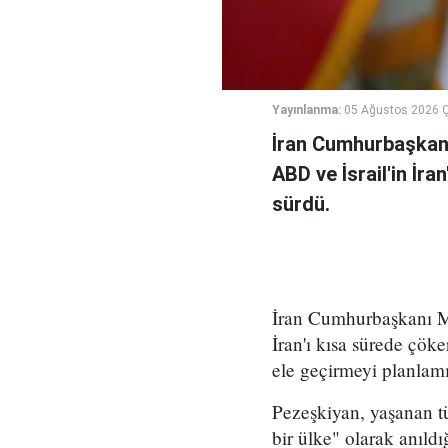
Yayınlanma:
05 Ağustos 2026 
İran Cumhurbaşkanı
ABD ve İsrail'in İra
sürdü.
İran Cumhurbaşkanı Me
İran'ı kısa sürede çöke
ele geçirmeyi planlamı
Pezeşkiyan, yaşanan tü
bir ülke" olarak anıld