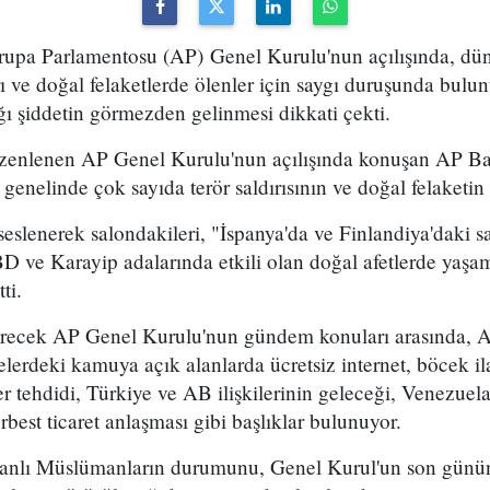
vrupa Parlamentosu (AP) Genel Kurulu'nun açılışında, d
arı ve doğal felaketlerde ölenler için saygı duruşunda bulu
ı şiddetin görmezden gelinmesi dikkati çekti.
zenlenen AP Genel Kurulu'nun açılışında konuşan AP Ba
enelinde çok sayıda terör saldırısının ve doğal felaketin 
seslenerek salondakileri, "İspanya'da ve Finlandiya'daki sa
 ve Karayip adalarında etkili olan doğal afetlerde yaşamı
ti.
recek AP Genel Kurulu'nun gündem konuları arasında, Av
erdeki kamuya açık alanlarda ücretsiz internet, böcek ila
 tehdidi, Türkiye ve AB ilişkilerinin geleceği, Venezuel
serbest ticaret anlaşması gibi başlıklar bulunuyor.
anlı Müslümanların durumunu, Genel Kurul'un son gün