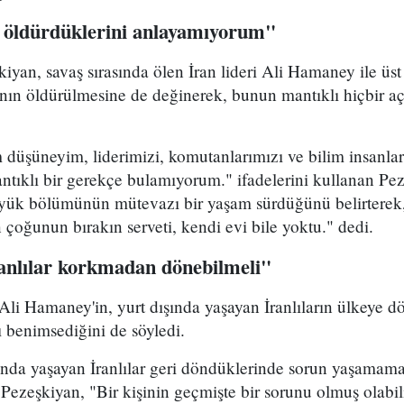
 öldürdüklerini anlayamıyorum"
yan, savaş sırasında ölen İran lideri Ali Hamaney ile üs
ının öldürülmesine de değinerek, bunun mantıklı hiçbir a
düşüneyim, liderimizi, komutanlarımızı ve bilim insanla
ntıklı bir gerekçe bulamıyorum." ifadelerini kullanan Pez
üyük bölümünün mütevazı bir yaşam sürdüğünü belirterek
n çoğunun bırakın serveti, kendi evi bile yoktu." dedi.
ranlılar korkmadan dönebilmeli"
 Ali Hamaney'in, yurt dışında yaşayan İranlıların ülkeye
ı benimsediğini de söyledi.
ında yaşayan İranlılar geri döndüklerinde sorun yaşamama
 Pezeşkiyan, "Bir kişinin geçmişte bir sorunu olmuş olabi