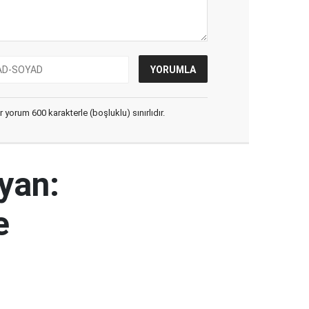
yorum 600 karakterle (boşluklu) sınırlıdır.
yan:
e