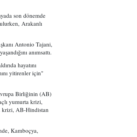
ünyada son dönemde
nulurken, Arakanlı
şkanı Antonio Tajani,
yaşandığını anımsattı.
ldırıda hayatını
nı yitirenler için"
rupa Birliğinin (AB)
çlı yumurta krizi,
a krizi, AB-Hindistan
ünde, Kamboçya,