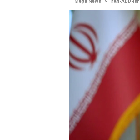
Mepa News
>
İran-ABD-İsr