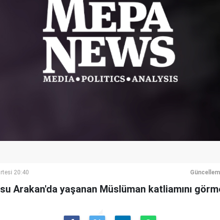
rtesi 20:40
Güncellem
su Arakan'da yaşanan Müslüman katliamını görme