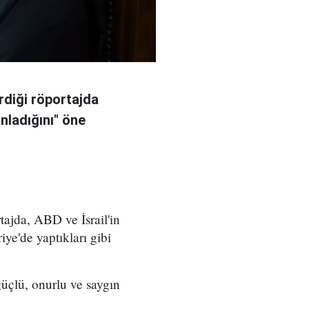
rdiği röportajda
anladığını" öne
ajda, ABD ve İsrail'in
iye'de yaptıkları gibi
üçlü, onurlu ve saygın