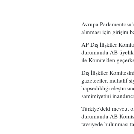
Avrupa Parlamentosu'n
alınması için girişim ba
AP Dış İlişkiler Komi
durumunda AB üyelik m
ile Komite'den geçerk
Dış İlişkiler Komitesi
gazeteciler, muhalif si
hapsedildiği eleştiris
samimiyetini inandırıcı
Türkiye'deki mevcut ol
durumunda AB Komisyon
tavsiyede bulunması ta