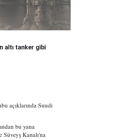
 altı tanker gibi
nbu açıklarında Suudi
sından bu yana
 ve Süveyş Kanalı'na