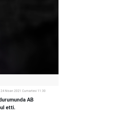
24 Nisan 2021 Cumartesi 11:30
si durumunda AB
l etti.