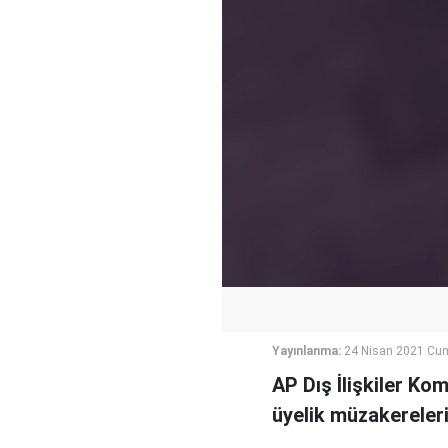
Yayınlanma:
24 Nisan 2021 Cum
AP Dış İlişkiler Ko
üyelik müzakereleri