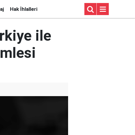
aj
Hak İhlalleri
kiye ile
amlesi