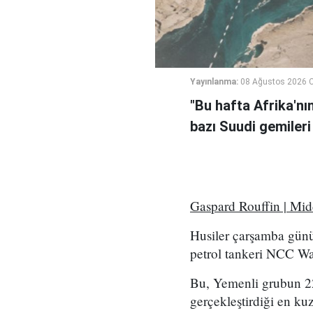
Yayınlanma:
08 Ağustos 2026 C
"Bu hafta Afrika'nı
bazı Suudi gemileri
Gaspard Rouffin | Mi
Husiler çarşamba günü
petrol tankeri NCC Wafa
Bu, Yemenli grubun 2
gerçekleştirdiği en kuz