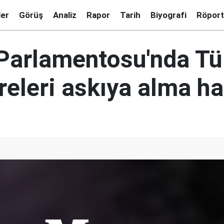
ler
Görüş
Analiz
Rapor
Tarih
Biyografi
Röport
Parlamentosu'nda Tür
eleri askıya alma h