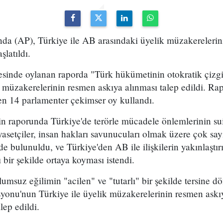
da (AP), Türkiye ile AB arasındaki üyelik müzakerelerin
şlatıldı.
tesinde oylanan raporda "Türk hükümetinin otokratik çizg
üzakerelerinin resmen askıya alınması talep edildi. Rap
en 14 parlamenter çekimser oy kullandı.
nin raporunda Türkiye'de terörle mücadele önlemlerinin sui
yasetçiler, insan hakları savunucuları olmak üzere çok say
inde bulunuldu, ve Türkiye'den AB ile ilişkilerin yakınlaşt
 bir şekilde ortaya koyması istendi.
umsuz eğilimin "acilen" ve "tutarlı" bir şekilde tersine 
u'nun Türkiye ile üyelik müzakerelerinin resmen askıy
lep edildi.