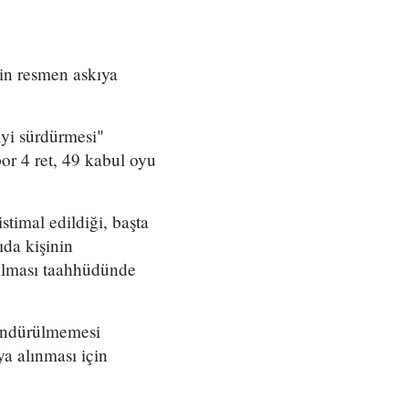
in resmen askıya
iyi sürdürmesi"
or 4 ret, 49 kabul oyu
stimal edildiği, başta
ıda kişinin
ırılması taahhüdünde
döndürülmemesi
a alınması için