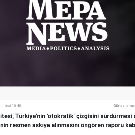
artesi 10:40
Güncelleme:
mitesi, Türkiye'nin 'otokratik' çizgisini sürdürme
nin resmen askıya alınmasını öngören raporu kabu