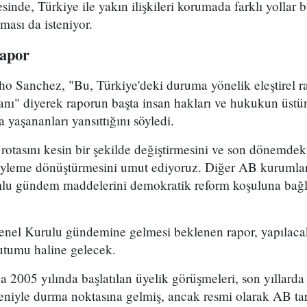
inde, Türkiye ile yakın ilişkileri korumada farklı yollar 
ması da isteniyor.
rapor
o Sanchez, "Bu, Türkiye'deki duruma yönelik eleştirel ra
anı" diyerek raporun başta insan hakları ve hukukun üst
a yaşananları yansıttığını söyledi.
rotasını kesin bir şekilde değiştirmesini ve son dönemdeki
eyleme dönüştürmesini umut ediyoruz. Diğer AB kurumları
mlu gündem maddelerini demokratik reform koşuluna bağ
el Kurulu gündemine gelmesi beklenen rapor, yapılaca
tutumu haline gelecek.
a 2005 yılında başlatılan üyelik görüşmeleri, son yıllarda
deniyle durma noktasına gelmiş, ancak resmi olarak AB ta