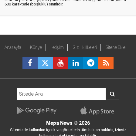
600 karakterle (boşluklu) sınırlıdır.
Anasayfa
Künye
İletişim
Gizlilik İlkeleri
Sitene Ekle
Mepa News
© 2026
Sitemizde kullanılan içerik ve görsellerin tüm hakları saklıdır, izinsiz
kullanımı hukuki yaptırıma tabidir.