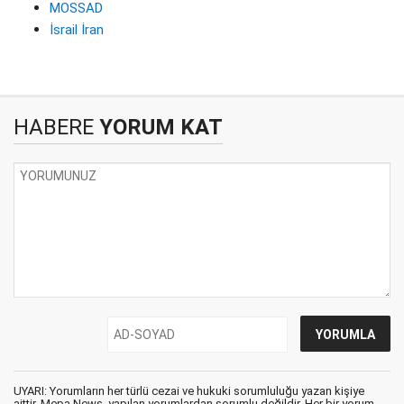
MOSSAD
İsrail İran
HABERE
YORUM KAT
UYARI: Yorumların her türlü cezai ve hukuki sorumluluğu yazan kişiye
aittir. Mepa News, yapılan yorumlardan sorumlu değildir. Her bir yorum