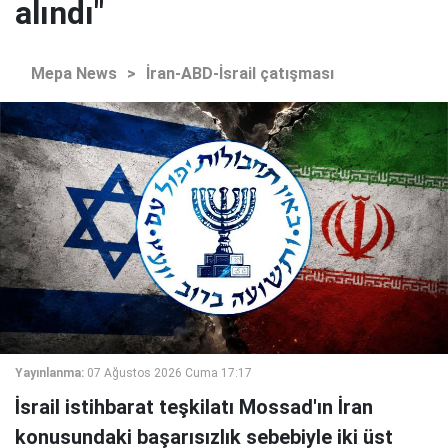
alındı"
Mepa News
>
İran-ABD-İsrail çatışması
Yayınlanma:
07 Ağustos 2026 Cuma 17:17
İsrail istihbarat teşkilatı Mossad'ın İran
konusundaki başarısızlık sebebiyle iki üst