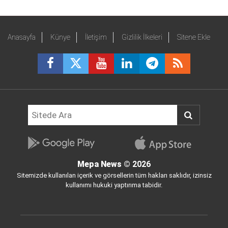
Anasayfa
Künye
İletişim
Gizlilik İlkeleri
Sitene Ekle
Mepa News
© 2026
Sitemizde kullanılan içerik ve görsellerin tüm hakları saklıdır, izinsiz
kullanımı hukuki yaptırıma tabidir.