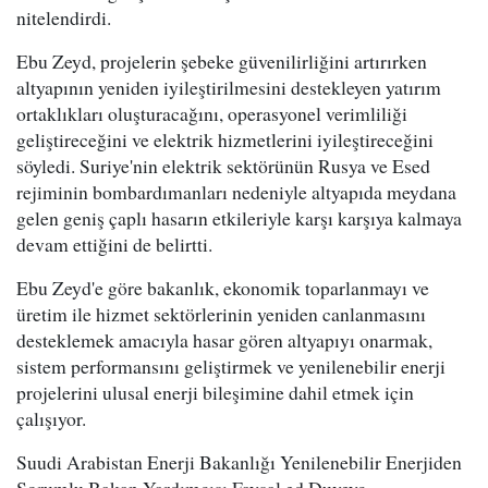
nitelendirdi.
Ebu Zeyd, projelerin şebeke güvenilirliğini artırırken
altyapının yeniden iyileştirilmesini destekleyen yatırım
ortaklıkları oluşturacağını, operasyonel verimliliği
geliştireceğini ve elektrik hizmetlerini iyileştireceğini
söyledi. Suriye'nin elektrik sektörünün Rusya ve Esed
rejiminin bombardımanları nedeniyle altyapıda meydana
gelen geniş çaplı hasarın etkileriyle karşı karşıya kalmaya
devam ettiğini de belirtti.
Ebu Zeyd'e göre bakanlık, ekonomik toparlanmayı ve
üretim ile hizmet sektörlerinin yeniden canlanmasını
desteklemek amacıyla hasar gören altyapıyı onarmak,
sistem performansını geliştirmek ve yenilenebilir enerji
projelerini ulusal enerji bileşimine dahil etmek için
çalışıyor.
Suudi Arabistan Enerji Bakanlığı Yenilenebilir Enerjiden
Sorumlu Bakan Yardımcısı Faysal ed Duveyc,