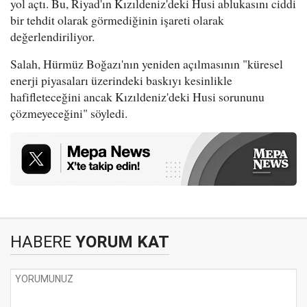
yol açtı. Bu, Riyad'ın Kızıldeniz'deki Husi ablukasını ciddi
bir tehdit olarak görmediğinin işareti olarak
değerlendiriliyor.
Salah, Hürmüz Boğazı'nın yeniden açılmasının "küresel
enerji piyasaları üzerindeki baskıyı kesinlikle
hafifleteceğini ancak Kızıldeniz'deki Husi sorununu
çözmeyeceğini" söyledi.
HABERE
YORUM KAT