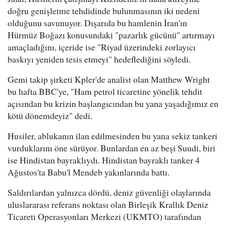
doğru genişletme tehdidinde bulunmasının iki nedeni
olduğunu savunuyor. Dışarıda bu hamlenin İran'ın
Hürmüz Boğazı konusundaki "pazarlık gücünü" artırmayı
amaçladığını, içeride ise "Riyad üzerindeki zorlayıcı
baskıyı yeniden tesis etmeyi" hedeflediğini söyledi.
Gemi takip şirketi Kpler'de analist olan Matthew Wright
bu hafta BBC'ye, "Ham petrol ticaretine yönelik tehdit
açısından bu krizin başlangıcından bu yana yaşadığımız en
kötü dönemdeyiz" dedi.
Husiler, ablukanın ilan edilmesinden bu yana sekiz tankeri
vurduklarını öne sürüyor. Bunlardan en az beşi Suudi, biri
ise Hindistan bayraklıydı. Hindistan bayraklı tanker 4
Ağustos'ta Babu'l Mendeb yakınlarında battı.
Saldırılardan yalnızca dördü, deniz güvenliği olaylarında
uluslararası referans noktası olan Birleşik Krallık Deniz
Ticareti Operasyonları Merkezi (UKMTO) tarafından