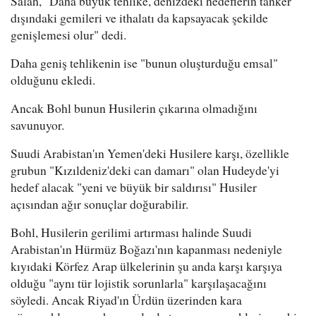
Salah, "Daha büyük tehlike, denizdeki hedeflerin tanker
dışındaki gemileri ve ithalatı da kapsayacak şekilde
genişlemesi olur" dedi.
Daha geniş tehlikenin ise "bunun oluşturduğu emsal"
olduğunu ekledi.
Ancak Bohl bunun Husilerin çıkarına olmadığını
savunuyor.
Suudi Arabistan'ın Yemen'deki Husilere karşı, özellikle
grubun "Kızıldeniz'deki can damarı" olan Hudeyde'yi
hedef alacak "yeni ve büyük bir saldırısı" Husiler
açısından ağır sonuçlar doğurabilir.
Bohl, Husilerin gerilimi artırması halinde Suudi
Arabistan'ın Hürmüz Boğazı'nın kapanması nedeniyle
kıyıdaki Körfez Arap ülkelerinin şu anda karşı karşıya
olduğu "aynı tür lojistik sorunlarla" karşılaşacağını
söyledi. Ancak Riyad'ın Ürdün üzerinden kara