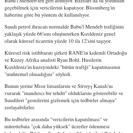
Babu'l Mendeb'ten geri dönüyor. Bazıları da su yolundan
geçebilmek için vericilerini kapatıyor. Bloomberg'in
haberine göre bu yöntem de kullanılıyor.
Suudi petrol ihracatı normalde Babu'l Mendeb trafiğinin
yaklaşık yüzde 66'sını oluştururken Kızıldeniz genel
olarak küresel ticaretin yüzde 10 ila 12'sini taşıyor.
Küresel risk istihbaratı şirketi RANE'in kıdemli Ortadoğu
ve Kuzey Afrika analisti Ryan Bohl, Husilerin
Kızıldeniz'in kuzeyindeki "bütün trafiği" kapatmasının
"muhtemel olmadığını" söyledi.
Bunun yerine Mısır limanlarını ve Süveyş Kanalı'nı
vurarak "inandırıcı bir tehdit" olduklarını gösterebilir ve
Suudileri "gemilerini gizlemek için tedbirler almaya"
zorlayabilirler.
Bu tedbirler arasında "vericilerin kapatılması" ve
mürettebata "çok daha yüksek" ücretler ödenmesi