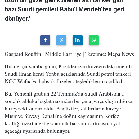
uzun bir güzergah kullanan altı tanker gibi
bazı Suudi gemileri Babu'l Mendeb'ten geri
dönüyor."
Gaspard Rouffin | Middle East Eye | Tercüme: Mepa News
Husiler çarşamba günü, Kızıldeniz'in kuzeyindeki önemli
Suudi liman kenti Yenbu açıklarında Suudi petrol tankeri
NCC Wafaa'ya balistik füzeler ateşlediklerini açıkladı.
Bu, Yemenli grubun 22 Temmuz'da Suudi Arabistan'a
yönelik abluka başlatmasından bu yana gerçekleştirdiği en
kuzeydeki saldırı oldu. Analistler, saldırıların kuzeye,
Mısır ve Süveyş Kanalı'na doğru kaymasının Körfez
krallığı üzerindeki ekonomik baskının artmasına yol
açacağı uyarısında bulunuyor.