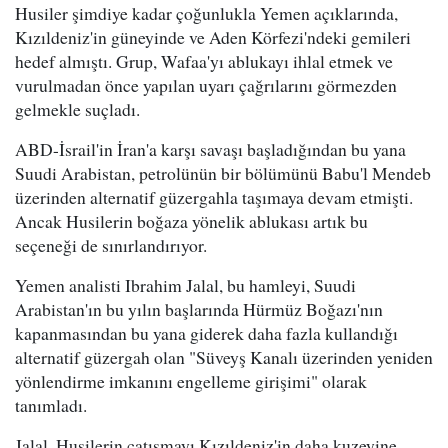
Husiler şimdiye kadar çoğunlukla Yemen açıklarında,
Kızıldeniz'in güneyinde ve Aden Körfezi'ndeki gemileri
hedef almıştı. Grup, Wafaa'yı ablukayı ihlal etmek ve
vurulmadan önce yapılan uyarı çağrılarını görmezden
gelmekle suçladı.
ABD-İsrail'in İran'a karşı savaşı başladığından bu yana
Suudi Arabistan, petrolünün bir bölümünü Babu'l Mendeb
üzerinden alternatif güzergahla taşımaya devam etmişti.
Ancak Husilerin boğaza yönelik ablukası artık bu
seçeneği de sınırlandırıyor.
Yemen analisti Ibrahim Jalal, bu hamleyi, Suudi
Arabistan'ın bu yılın başlarında Hürmüz Boğazı'nın
kapanmasından bu yana giderek daha fazla kullandığı
alternatif güzergah olan "Süveyş Kanalı üzerinden yeniden
yönlendirme imkanını engelleme girişimi" olarak
tanımladı.
Jalal, Husilerin çatışmayı Kızıldeniz'in daha kuzeyine