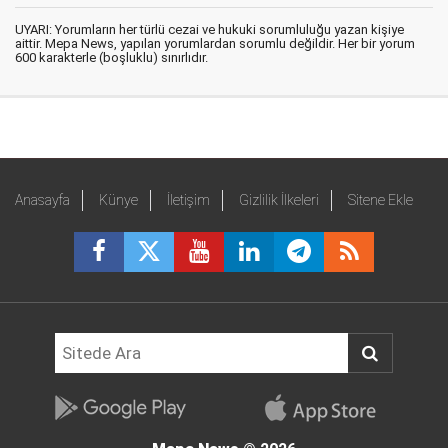
UYARI: Yorumların her türlü cezai ve hukuki sorumluluğu yazan kişiye
aittir. Mepa News, yapılan yorumlardan sorumlu değildir. Her bir yorum
600 karakterle (boşluklu) sınırlıdır.
Anasayfa
Künye
İletişim
Gizlilik İlkeleri
Sitene Ekle