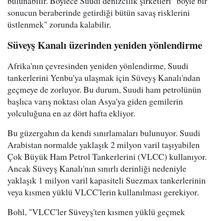
bulunabilir. Böylece Suudi denizcilik şirketleri "böyle bir
sonucun beraberinde getirdiği bütün savaş risklerini
üstlenmek" zorunda kalabilir.
Süveyş Kanalı üzerinden yeniden yönlendirme
Afrika'nın çevresinden yeniden yönlendirme, Suudi
tankerlerini Yenbu'ya ulaşmak için Süveyş Kanalı'ndan
geçmeye de zorluyor. Bu durum, Suudi ham petrolünün
başlıca varış noktası olan Asya'ya giden gemilerin
yolculuğuna en az dört hafta ekliyor.
Bu güzergahın da kendi sınırlamaları bulunuyor. Suudi
Arabistan normalde yaklaşık 2 milyon varil taşıyabilen
Çok Büyük Ham Petrol Tankerlerini (VLCC) kullanıyor.
Ancak Süveyş Kanalı'nın sınırlı derinliği nedeniyle
yaklaşık 1 milyon varil kapasiteli Suezmax tankerlerinin
veya kısmen yüklü VLCC'lerin kullanılması gerekiyor.
Bohl, "VLCC'ler Süveyş'ten kısmen yüklü geçmek