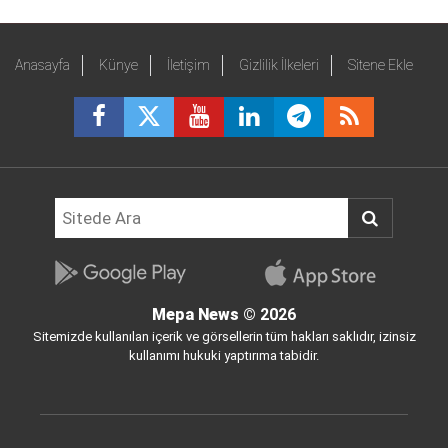
Anasayfa
Künye
İletişim
Gizlilik İlkeleri
Sitene Ekle
Mepa News
© 2026
Sitemizde kullanılan içerik ve görsellerin tüm hakları saklıdır, izinsiz
kullanımı hukuki yaptırıma tabidir.