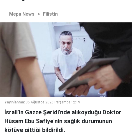
Mepa News
>
Filistin
Yayınlanma:
06 Ağustos 2026 Perşembe 12:19
İsrail'in Gazze Şeridi'nde alıkoyduğu Doktor
Hüsam Ebu Safiye'nin sağlık durumunun
kötüye gittiği bildirildi.