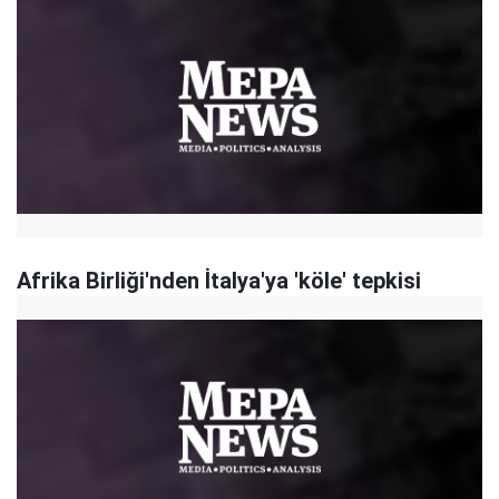
Afrika Birliği'nden İtalya'ya 'köle' tepkisi