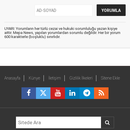
UYARI: Yorumların her türlü cezai ve hukuki sorumluluğu yazan kişiye
aittir. Mepa News, yapılan yorumlardan sorumlu değildir. Her bir yorum
600 karakterle (boşluklu) sınırlıdır.
Anasayfa
Künye
İletişim
Gizlilik İlkeleri
Sitene Ekle