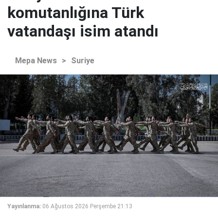
komutanlığına Türk
vatandaşı isim atandı
Mepa News
>
Suriye
Yayınlanma:
06 Ağustos 2026 Perşembe 21:13