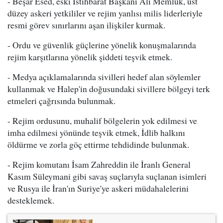
- Beşar Esed, eski İstihbarat Başkanı Ali Memluk, üst
düzey askeri yetkililer ve rejim yanlısı milis liderleriyle
resmi görev sınırlarını aşan ilişkiler kurmak.
- Ordu ve güvenlik güçlerine yönelik konuşmalarında
rejim karşıtlarına yönelik şiddeti teşvik etmek.
- Medya açıklamalarında sivilleri hedef alan söylemler
kullanmak ve Halep'in doğusundaki sivillere bölgeyi terk
etmeleri çağrısında bulunmak.
- Rejim ordusunu, muhalif bölgelerin yok edilmesi ve
imha edilmesi yönünde teşvik etmek, İdlib halkını
öldürme ve zorla göç ettirme tehdidinde bulunmak.
- Rejim komutanı İsam Zahreddin ile İranlı General
Kasım Süleymani gibi savaş suçlarıyla suçlanan isimleri
ve Rusya ile İran'ın Suriye'ye askeri müdahalelerini
desteklemek.