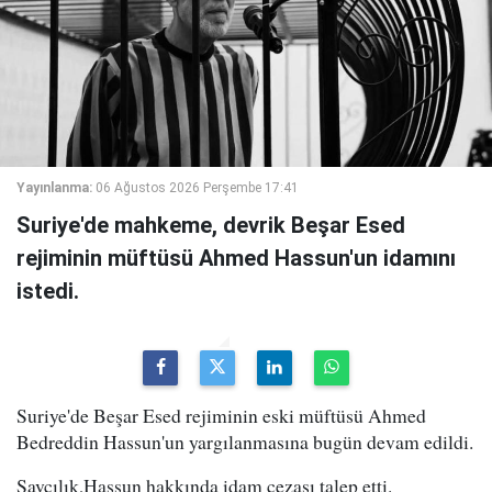
Yayınlanma:
06 Ağustos 2026 Perşembe 17:41
Suriye'de mahkeme, devrik Beşar Esed
rejiminin müftüsü Ahmed Hassun'un idamını
istedi.
Suriye'de Beşar Esed rejiminin eski müftüsü Ahmed
Bedreddin Hassun'un yargılanmasına bugün devam edildi.
Savcılık,Hassun hakkında idam cezası talep etti.