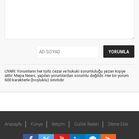
UYARI: Yorumların her türlü cezai ve hukuki sorumluluğu yazan kişiye
aittir. Mepa News, yapılan yorumlardan sorumlu değildir. Her bir yorum
600 karakterle (boşluklu) sınırlıdır.
Anasayfa
Künye
İletişim
Gizlilik İlkeleri
Sitene Ekle