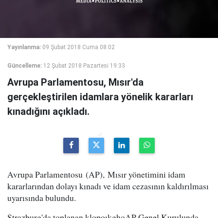
Yayınlanma:
09 Şubat 2018 Cuma 08:02
Güncelleme:
12 Şubat 2018 Pazartesi 19:33
Avrupa Parlamentosu, Mısır'da
gerçekleştirilen idamlara yönelik kararları
kınadığını açıkladı.
Avrupa Parlamentosu (AP), Mısır yönetimini idam
kararlarından dolayı kınadı ve idam cezasının kaldırılması
uyarısında bulundu.
Strazburg'da toplanan klopoıkghoAP Genel Kurulunda,