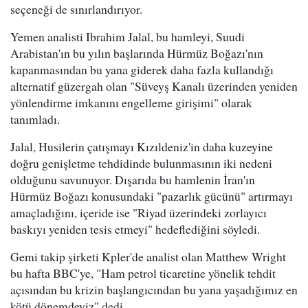
seçeneği de sınırlandırıyor.
Yemen analisti Ibrahim Jalal, bu hamleyi, Suudi
Arabistan'ın bu yılın başlarında Hürmüz Boğazı'nın
kapanmasından bu yana giderek daha fazla kullandığı
alternatif güzergah olan "Süveyş Kanalı üzerinden yeniden
yönlendirme imkanını engelleme girişimi" olarak
tanımladı.
Jalal, Husilerin çatışmayı Kızıldeniz'in daha kuzeyine
doğru genişletme tehdidinde bulunmasının iki nedeni
olduğunu savunuyor. Dışarıda bu hamlenin İran'ın
Hürmüz Boğazı konusundaki "pazarlık gücünü" artırmayı
amaçladığını, içeride ise "Riyad üzerindeki zorlayıcı
baskıyı yeniden tesis etmeyi" hedeflediğini söyledi.
Gemi takip şirketi Kpler'de analist olan Matthew Wright
bu hafta BBC'ye, "Ham petrol ticaretine yönelik tehdit
açısından bu krizin başlangıcından bu yana yaşadığımız en
kötü dönemdeyiz" dedi.