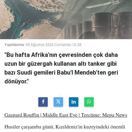
Yayınlanma:
08 Ağustos 2026 Cumartesi 16:28
"Bu hafta Afrika'nın çevresinden çok daha
uzun bir güzergah kullanan altı tanker gibi
bazı Suudi gemileri Babu'l Mendeb'ten geri
dönüyor."
Gaspard Rouffin | Middle East Eye | Tercüme: Mepa News
Husiler çarşamba günü, Kızıldeniz'in kuzeyindeki önemli