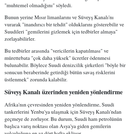
"muhtemel olmadığını" söyledi.
Bunun yerine Mısır limanlarını ve Süveyş Kanalı'nı
vurarak "inandırıcı bir tehdit" olduklarını gösterebilir ve
Suudileri "gemilerini gizlemek için tedbirler almaya"
zorlayabilirler.
Bu tedbirler arasında "vericilerin kapatılması" ve
mürettebata "çok daha yüksek" ücretler ödenmesi
bulunabilir. Böylece Suudi denizcilik şirketleri "böyle bir
sonucun beraberinde getirdiği bütün savaş risklerini
üstlenmek" zorunda kalabilir.
Süveyş Kanalı üzerinden yeniden yönlendirme
Afrika'nın çevresinden yeniden yönlendirme, Suudi
tankerlerini Yenbu'ya ulaşmak için Süveyş Kanalı'ndan
geçmeye de zorluyor. Bu durum, Suudi ham petrolünün
başlıca varış noktası olan Asya'ya giden gemilerin
yolculuğuna en az dört hafta ekliyor.