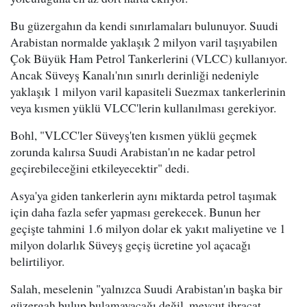
Bu güzergahın da kendi sınırlamaları bulunuyor. Suudi
Arabistan normalde yaklaşık 2 milyon varil taşıyabilen
Çok Büyük Ham Petrol Tankerlerini (VLCC) kullanıyor.
Ancak Süveyş Kanalı'nın sınırlı derinliği nedeniyle
yaklaşık 1 milyon varil kapasiteli Suezmax tankerlerinin
veya kısmen yüklü VLCC'lerin kullanılması gerekiyor.
Bohl, "VLCC'ler Süveyş'ten kısmen yüklü geçmek
zorunda kalırsa Suudi Arabistan'ın ne kadar petrol
geçirebileceğini etkileyecektir" dedi.
Asya'ya giden tankerlerin aynı miktarda petrol taşımak
için daha fazla sefer yapması gerekecek. Bunun her
geçişte tahmini 1.6 milyon dolar ek yakıt maliyetine ve 1
milyon dolarlık Süveyş geçiş ücretine yol açacağı
belirtiliyor.
Salah, meselenin "yalnızca Suudi Arabistan'ın başka bir
güzergah bulup bulamayacağı değil, mevcut ihracat