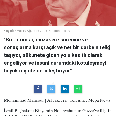
Yayınlanma:
10 Ağustos 2026 Pazartesi 18:20
"Bu tutumlar, müzakere sürecine ve
sonuçlarına karşı açık ve net bir darbe niteliği
taşıyor, sükunete giden yolu kasıtlı olarak
engelliyor ve insani durumdaki kötüleşmeyi
büyük ölçüde derinleştiriyor."
Mohammad Mansour | Al Jazeera | Tercüme: Mepa News
İsrail Başbakanı Binyamin Netanyahu'nun Gazze'ye ilişkin