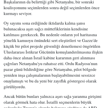
Başkalarının da belirttiği gibi Netanyahu, bir sonraki
koalisyonunu seçimlerden sonra değil seçimlerden önce
kurmayı seviyor.
Oy sayımı sona erdiğinde iktidarda kalma şansı
bulunacaksa aşırı sağcı müttefiklerinin kendisine
katılması gerekecek. Bu nedenle onların yol haritasına
yönelik kamuoyu önündeki sert eleştirileri ve Gazze'de
küçük bir pilot projede güvenliği denetlemesi öngörülen
Uluslararası İstikrar Gücünün konuşlandırılmasına ilişkin
daha önce alınan İsrail kabine kararının geri alınması
çağrıları Netanyahu'yu rahatsız etti. Ordu Radyosu'nun
pazar günü bildirdiğine göre Netanyahu, pilot bölgede
yeniden inşa çalışmalarının başlayabilmesini sessizce
onaylamıştı ve bu da yeni bir zayıflık göstergesi olarak
görülüyordu.
Ancak bütün bunları yalnızca aşırı sağa yaranma girişimi
olarak görmek hata olur. İsrailli seçmenlerin büyük
çoğunluğu Trump'a olumlu bakmayı sürdürse de ABD