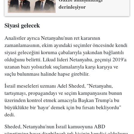
derinleşiyor
Siyasi gelecek
Analistler ayrıca Netanyahu'nun ret kararının
zamanlamasının, ekim ayındaki seçimler öncesinde kendi
siyasi geleceğini koruma çabalarıyla yakından bağlantılı
olduğunu belirtti. Likud lideri Netanyahu, geçmişi 2019'a
uzanan bazı yolsuzluk suçlamalarıyla karşı karşıya ve
suçlu bulunması halinde hapse girebilir.
İsrail meseleleri uzmanı Adel Sheded, "Netanyahu,
tartışmayı, propagandayı ve seçim kampanyasını bunun
üzerinden kontrol etmek amacıyla Başkan Trump'a bu
büyüklükte bir 'hayır' demek için bu fırsatı bekliyordu"
dedi.
Sheded, Netanyahu'nun İsrail kamuoyuna ABD
yönetimine hayır diyebilecek tek kişinin kendisi olduğunu