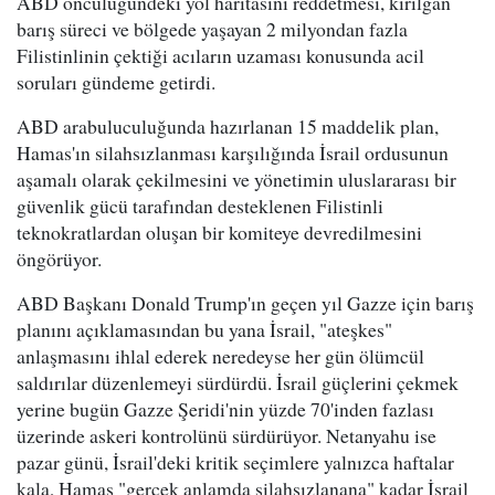
ABD öncülüğündeki yol haritasını reddetmesi, kırılgan
barış süreci ve bölgede yaşayan 2 milyondan fazla
Filistinlinin çektiği acıların uzaması konusunda acil
soruları gündeme getirdi.
ABD arabuluculuğunda hazırlanan 15 maddelik plan,
Hamas'ın silahsızlanması karşılığında İsrail ordusunun
aşamalı olarak çekilmesini ve yönetimin uluslararası bir
güvenlik gücü tarafından desteklenen Filistinli
teknokratlardan oluşan bir komiteye devredilmesini
öngörüyor.
ABD Başkanı Donald Trump'ın geçen yıl Gazze için barış
planını açıklamasından bu yana İsrail, "ateşkes"
anlaşmasını ihlal ederek neredeyse her gün ölümcül
saldırılar düzenlemeyi sürdürdü. İsrail güçlerini çekmek
yerine bugün Gazze Şeridi'nin yüzde 70'inden fazlası
üzerinde askeri kontrolünü sürdürüyor. Netanyahu ise
pazar günü, İsrail'deki kritik seçimlere yalnızca haftalar
kala, Hamas "gerçek anlamda silahsızlanana" kadar İsrail