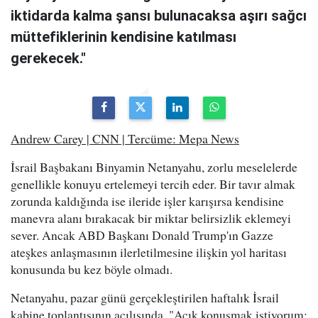
iktidarda kalma şansı bulunacaksa aşırı sağcı
müttefiklerinin kendisine katılması
gerekecek."
Andrew Carey | CNN | Tercüme: Mepa News
İsrail Başbakanı Binyamin Netanyahu, zorlu meselelerde
genellikle konuyu ertelemeyi tercih eder. Bir tavır almak
zorunda kaldığında ise ileride işler karışırsa kendisine
manevra alanı bırakacak bir miktar belirsizlik eklemeyi
sever. Ancak ABD Başkanı Donald Trump'ın Gazze
ateşkes anlaşmasının ilerletilmesine ilişkin yol haritası
konusunda bu kez böyle olmadı.
Netanyahu, pazar günü gerçekleştirilen haftalık İsrail
kabine toplantısının açılışında, "Açık konuşmak istiyorum: