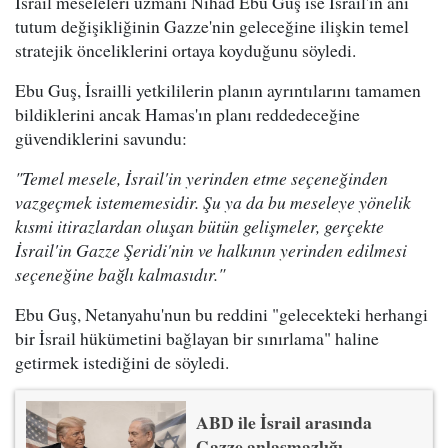
İsrail meseleleri uzmanı Nihad Ebu Guş ise İsrail'in ani
tutum değişikliğinin Gazze'nin geleceğine ilişkin temel
stratejik önceliklerini ortaya koyduğunu söyledi.
Ebu Guş, İsrailli yetkililerin planın ayrıntılarını tamamen
bildiklerini ancak Hamas'ın planı reddedeceğine
güvendiklerini savundu:
"Temel mesele, İsrail'in yerinden etme seçeneğinden
vazgeçmek istememesidir. Şu ya da bu meseleye yönelik
kısmi itirazlardan oluşan bütün gelişmeler, gerçekte
İsrail'in Gazze Şeridi'nin ve halkının yerinden edilmesi
seçeneğine bağlı kalmasıdır."
Ebu Guş, Netanyahu'nun bu reddini "gelecekteki herhangi
bir İsrail hükümetini bağlayan bir sınırlama" haline
getirmek istediğini de söyledi.
ABD ile İsrail arasında
Gazze anlaşmazlığı