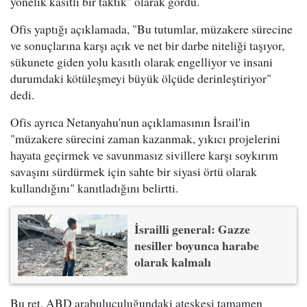
yönelik kasıtlı bir taktik" olarak gördü.
Ofis yaptığı açıklamada, "Bu tutumlar, müzakere sürecine
ve sonuçlarına karşı açık ve net bir darbe niteliği taşıyor,
sükunete giden yolu kasıtlı olarak engelliyor ve insani
durumdaki kötüleşmeyi büyük ölçüde derinleştiriyor"
dedi.
Ofis ayrıca Netanyahu'nun açıklamasının İsrail'in
"müzakere sürecini zaman kazanmak, yıkıcı projelerini
hayata geçirmek ve savunmasız sivillere karşı soykırım
savaşını sürdürmek için sahte bir siyasi örtü olarak
kullandığını" kanıtladığını belirtti.
İsrailli general: Gazze
nesiller boyunca harabe
olarak kalmalı
Bu ret, ABD arabuluculuğundaki ateşkesi tamamen