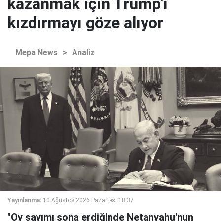
kazanmak için Trump'ı
kızdırmayı göze alıyor
Mepa News
>
Analiz
Yayınlanma:
10 Ağustos 2026 Pazartesi 18:37
"Oy sayımı sona erdiğinde Netanyahu'nun