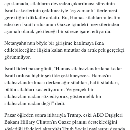
açıklamada, silahların devreden çıkarılması sürecinin
İsrail askerlerinin çekilmesiyle "eş zamanlı" ilerlemesi
gerektiğini dikkatle anlattı. Bu, Hamas silahlarını teslim
ederken İsrail ordusunun Gazze içindeki mevzilerinden
aşamalı olarak çekileceği bir sürece işaret ediyordu.
Netanyahu'nun böyle bir girişime katılmaya ikna
edilebileceğine ilişkin kalan umutlar da artık pek gerçekçi
görünmüyor.
İsrail lideri pazar günü, "Hamas silahsızlandırılana kadar
İsrail ordusu hiçbir şekilde çekilmeyecek. Hamas'ın
silahsızlandırılması derken ağır silahları, hafif silahları,
bütün silahları kastediyorum. Ve gerçek bir
silahsızlanmadan söz ediyoruz, göstermelik bir
silahsızlanmadan değil" dedi.
Pazar öğleden sonra itibarıyla Trump, eski ABD Dışişleri
Bakanı Hillary Clinton'ın Gazze planını desteklediğini
söylediği ifadeleri aktardığı Truth Social paylaşımı dışında