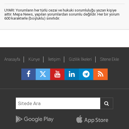
UYARI: Yorumların her türlü cezai ve hukuki sorumluluğu yazan kişiye
aittir. Mepa News, yapılan yorumlardan sorumlu değildir. Her bir yorum
600 karakterle (boşluklu) sınırlıdır.
Anasayfa
Künye
İletişim
Gizlilik İlkeleri
Sitene Ekle