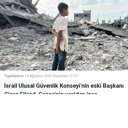
Yayınlanma:
10 Ağustos 2026 Pazartesi 13:10
İsrail Ulusal Güvenlik Konseyi'nin eski Başkanı
Giora Eiland, Gazze'nin yeniden inşa
edilmesine karşı çıkarak, bölgenin "nesiller
boyunca yıkık kalmasının" İsrail'in çıkarına
olduğunu savundu.