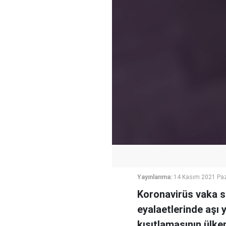
Yayınlanma:
14 Kasım 2021 Paz
Koronavirüs vaka sa
eyalaetlerinde aşı
kısıtlamasının ülk