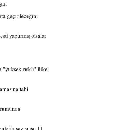
ştu.
ta geçirileceğini
sti yaptırmış olsalar
 "yüksek riskli" ülke
amasına tabi
durumunda
nlerin sayısı ise 11