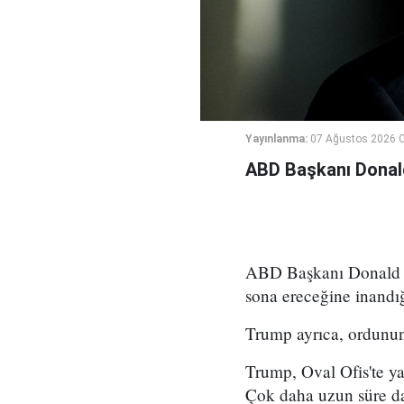
Yayınlanma:
07 Ağustos 2026 
ABD Başkanı Donald 
ABD Başkanı Donald Tr
sona ereceğine inandığ
Trump ayrıca, ordunun 
Trump, Oval Ofis'te y
Çok daha uzun süre d