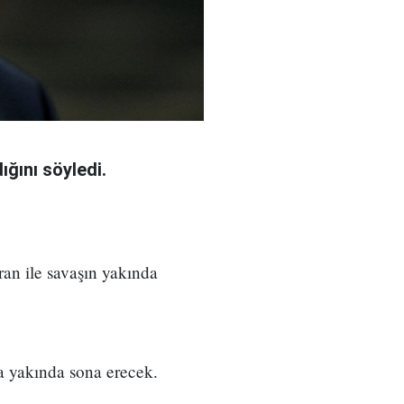
ğını söyledi.
an ile savaşın yakında
a yakında sona erecek.