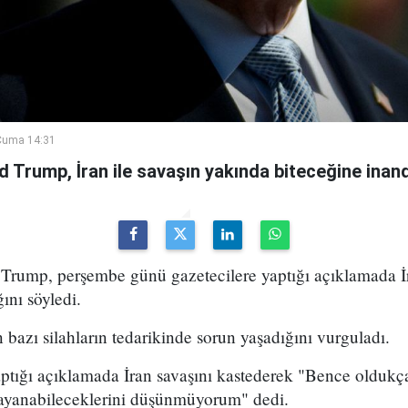
Cuma 14:31
Trump, İran ile savaşın yakında biteceğine inandı
ump, perşembe günü gazetecilere yaptığı açıklamada İr
ını söyledi.
bazı silahların tedarikinde sorun yaşadığını vurguladı.
aptığı açıklamada İran savaşını kastederek "Bence oldukç
ayanabileceklerini düşünmüyorum" dedi.