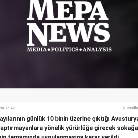
ar 15:42
Güncell
yılarının günlük 10 binin üzerine çıktığı Avusturya
 yaptırmayanlara yönelik yürürlüğe girecek sokağ
enin tamamında uygulanmasına karar verildi.