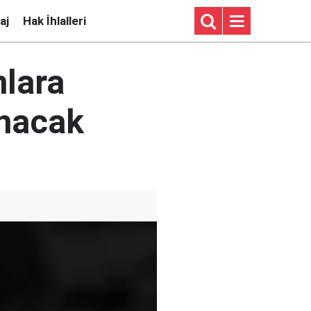
aj
Hak İhlalleri
nlara
anacak