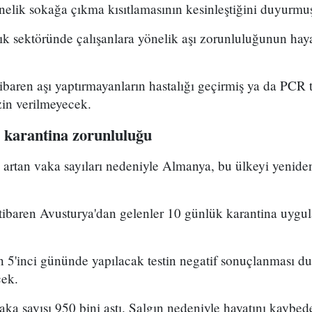
nelik sokağa çıkma kısıtlamasının kesinleştiğini duyurmu
ık sektöründe çalışanlara yönelik aşı zorunluluğunun haya
ibaren aşı yaptırmayanların hastalığı geçirmiş ya da PCR te
izin verilmeyecek.
e karantina zorunluluğu
artan vaka sayıları nedeniyle Almanya, bu ülkeyi yeniden
tibaren Avusturya'dan gelenler 10 günlük karantina uygul
ın 5'inci gününde yapılacak testin negatif sonuçlanması 
cek.
ka sayısı 950 bini aştı. Salgın nedeniyle hayatını kaybede