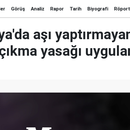
ler
Görüş
Analiz
Rapor
Tarih
Biyografi
Röport
ya'da aşı yaptırmaya
çıkma yasağı uygul