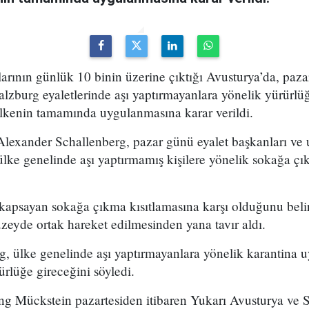
arının günlük 10 binin üzerine çıktığı Avusturya’da, paza
lzburg eyaletlerinde aşı yaptırmayanlara yönelik yürürlü
ülkenin tamamında uygulanmasına karar verildi.
lexander Schallenberg, pazar günü eyalet başkanları ve 
lke genelinde aşı yaptırmamış kişilere yönelik sokağa çı
kapsayan sokağa çıkma kısıtlamasına karşı olduğunu belir
zeyde ortak hareket edilmesinden yana tavır aldı.
, ülke genelinde aşı yaptırmayanlara yönelik karantina u
rlüğe gireceğini söyledi.
g Mückstein pazartesiden itibaren Yukarı Avusturya ve S