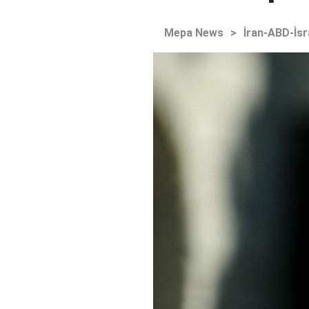
Mepa News
>
İran-ABD-İsr