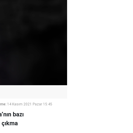
eme:
14 Kasım 2021 Pazar 15:45
’nın bazı
a çıkma