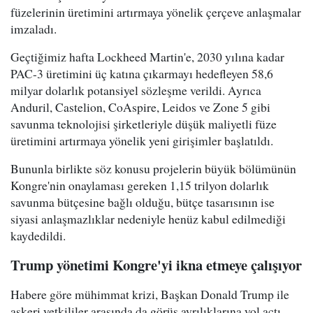
füzelerinin üretimini artırmaya yönelik çerçeve anlaşmalar
imzaladı.
Geçtiğimiz hafta Lockheed Martin'e, 2030 yılına kadar
PAC-3 üretimini üç katına çıkarmayı hedefleyen 58,6
milyar dolarlık potansiyel sözleşme verildi. Ayrıca
Anduril, Castelion, CoAspire, Leidos ve Zone 5 gibi
savunma teknolojisi şirketleriyle düşük maliyetli füze
üretimini artırmaya yönelik yeni girişimler başlatıldı.
Bununla birlikte söz konusu projelerin büyük bölümünün
Kongre'nin onaylaması gereken 1,15 trilyon dolarlık
savunma bütçesine bağlı olduğu, bütçe tasarısının ise
siyasi anlaşmazlıklar nedeniyle henüz kabul edilmediği
kaydedildi.
Trump yönetimi Kongre'yi ikna etmeye çalışıyor
Habere göre mühimmat krizi, Başkan Donald Trump ile
askeri yetkililer arasında da görüş ayrılıklarına yol açtı.