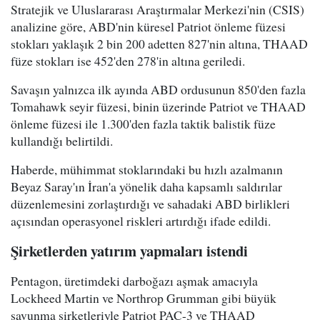
Stratejik ve Uluslararası Araştırmalar Merkezi'nin (CSIS)
analizine göre, ABD'nin küresel Patriot önleme füzesi
stokları yaklaşık 2 bin 200 adetten 827'nin altına, THAAD
füze stokları ise 452'den 278'in altına geriledi.
Savaşın yalnızca ilk ayında ABD ordusunun 850'den fazla
Tomahawk seyir füzesi, binin üzerinde Patriot ve THAAD
önleme füzesi ile 1.300'den fazla taktik balistik füze
kullandığı belirtildi.
Haberde, mühimmat stoklarındaki bu hızlı azalmanın
Beyaz Saray'ın İran'a yönelik daha kapsamlı saldırılar
düzenlemesini zorlaştırdığı ve sahadaki ABD birlikleri
açısından operasyonel riskleri artırdığı ifade edildi.
Şirketlerden yatırım yapmaları istendi
Pentagon, üretimdeki darboğazı aşmak amacıyla
Lockheed Martin ve Northrop Grumman gibi büyük
savunma şirketleriyle Patriot PAC-3 ve THAAD