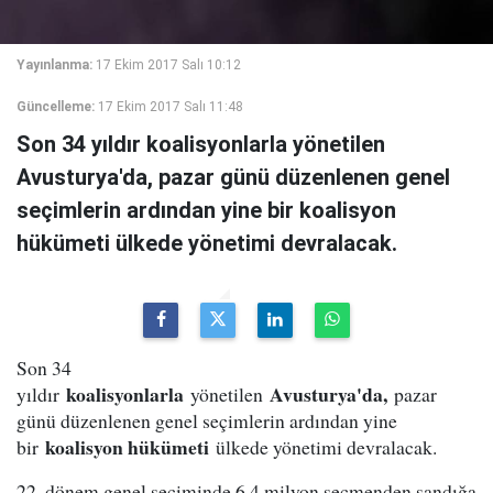
Yayınlanma:
17 Ekim 2017 Salı 10:12
Güncelleme:
17 Ekim 2017 Salı 11:48
Son 34 yıldır koalisyonlarla yönetilen
Avusturya'da, pazar günü düzenlenen genel
seçimlerin ardından yine bir koalisyon
hükümeti ülkede yönetimi devralacak.
Son 34
koalisyonlarla
Avusturya'da,
yıldır
yönetilen
pazar
günü düzenlenen genel seçimlerin ardından yine
koalisyon hükümeti
bir
ülkede yönetimi devralacak.
22. dönem genel seçiminde 6,4 milyon seçmenden sandığa