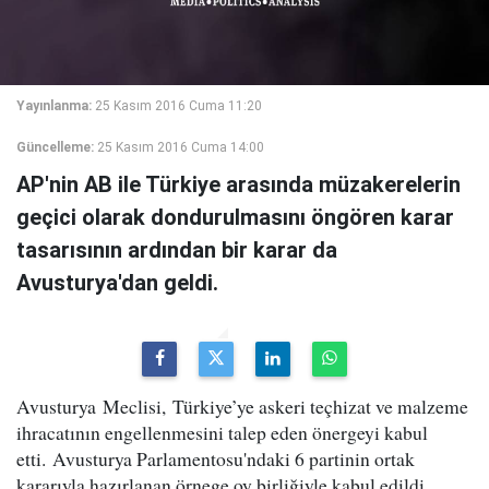
Yayınlanma:
25 Kasım 2016 Cuma 11:20
Güncelleme:
25 Kasım 2016 Cuma 14:00
AP'nin AB ile Türkiye arasında müzakerelerin
geçici olarak dondurulmasını öngören karar
tasarısının ardından bir karar da
Avusturya'dan geldi.
Avusturya Meclisi, Türkiye’ye askeri teçhizat ve malzeme
ihracatının engellenmesini talep eden önergeyi kabul
etti. Avusturya Parlamentosu'ndaki 6 partinin ortak
kararıyla hazırlanan örnege oy birliğiyle kabul edildi.