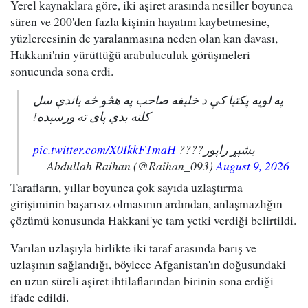
Yerel kaynaklara göre, iki aşiret arasında nesiller boyunca
süren ve 200'den fazla kişinin hayatını kaybetmesine,
yüzlercesinin de yaralanmasına neden olan kan davası,
Hakkani'nin yürüttüğü arabuluculuk görüşmeleri
sonucunda sona erdi.
په لویه پکتیا کې د خلیفه صاحب په هڅو څه باندې سل
کلنه بدي پای ته ورسېده!
pic.twitter.com/X0IkkF1maH
بشپړ راپور????
— Abdullah Raihan (@Raihan_093)
August 9, 2026
Tarafların, yıllar boyunca çok sayıda uzlaştırma
girişiminin başarısız olmasının ardından, anlaşmazlığın
çözümü konusunda Hakkani'ye tam yetki verdiği belirtildi.
Varılan uzlaşıyla birlikte iki taraf arasında barış ve
uzlaşının sağlandığı, böylece Afganistan'ın doğusundaki
en uzun süreli aşiret ihtilaflarından birinin sona erdiği
ifade edildi.