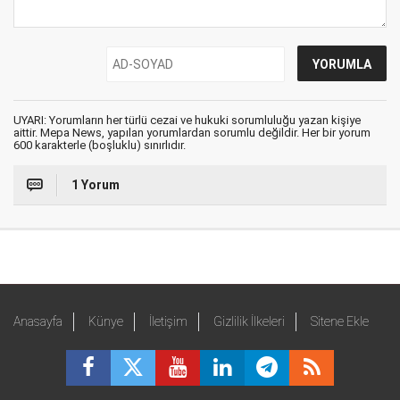
UYARI: Yorumların her türlü cezai ve hukuki sorumluluğu yazan kişiye
aittir. Mepa News, yapılan yorumlardan sorumlu değildir. Her bir yorum
600 karakterle (boşluklu) sınırlıdır.
1 Yorum
Anasayfa
Künye
İletişim
Gizlilik İlkeleri
Sitene Ekle