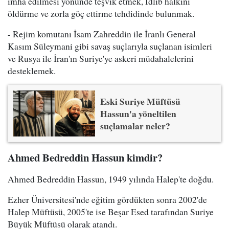
imha edilmesi yönünde teşvik etmek, İdlib halkını
öldürme ve zorla göç ettirme tehdidinde bulunmak.
- Rejim komutanı İsam Zahreddin ile İranlı General
Kasım Süleymani gibi savaş suçlarıyla suçlanan isimleri
ve Rusya ile İran'ın Suriye'ye askeri müdahalelerini
desteklemek.
Eski Suriye Müftüsü
Hassun'a yöneltilen
suçlamalar neler?
Ahmed Bedreddin Hassun kimdir?
Ahmed Bedreddin Hassun, 1949 yılında Halep'te doğdu.
Ezher Üniversitesi'nde eğitim gördükten sonra 2002'de
Halep Müftüsü, 2005'te ise Beşar Esed tarafından Suriye
Büyük Müftüsü olarak atandı.