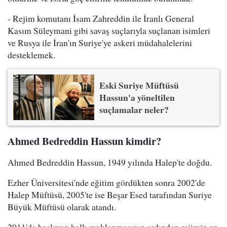
- Rejim komutanı İsam Zahreddin ile İranlı General
Kasım Süleymani gibi savaş suçlarıyla suçlanan isimleri
ve Rusya ile İran'ın Suriye'ye askeri müdahalelerini
desteklemek.
Eski Suriye Müftüsü
Hassun'a yöneltilen
suçlamalar neler?
Ahmed Bedreddin Hassun kimdir?
Ahmed Bedreddin Hassun, 1949 yılında Halep'te doğdu.
Ezher Üniversitesi'nde eğitim gördükten sonra 2002'de
Halep Müftüsü, 2005'te ise Beşar Esed tarafından Suriye
Büyük Müftüsü olarak atandı.
2011'de başlayan halk ayaklanmasının ardından rejimin en