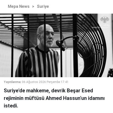
Mepa News
>
Suriye
Yayınlanma:
06 Ağustos 2026 Perşembe 17:41
Suriye'de mahkeme, devrik Beşar Esed
rejiminin müftüsü Ahmed Hassun'un idamını
istedi.