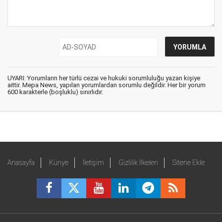
UYARI: Yorumların her türlü cezai ve hukuki sorumluluğu yazan kişiye
aittir. Mepa News, yapılan yorumlardan sorumlu değildir. Her bir yorum
600 karakterle (boşluklu) sınırlıdır.
Anasayfa
Künye
İletişim
Gizlilik İlkeleri
Sitene Ekle