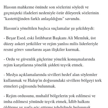
Hassun mahkeme önünde son sözlerini söyledi ve
geçmişteki ifadeleri nedeniyle özür dileyerek sözlerinin
"kastettiğinden farklı anlaşıldığını" savundu.
Hassun'a yöneltilen başlıca suçlamalar şu şekildeydi:
- Beşar Esed, eski İstihbarat Başkanı Ali Memluk, üst
düzey askeri yetkililer ve rejim yanlısı milis liderleriyle
resmi görev sınırlarını aşan ilişkiler kurmak.
- Ordu ve güvenlik güçlerine yönelik konuşmalarında
rejim karşıtlarına yönelik şiddeti teşvik etmek.
- Medya açıklamalarında sivilleri hedef alan söylemler
kullanmak ve Halep'in doğusundaki sivillere bölgeyi terk
etmeleri çağrısında bulunmak.
- Rejim ordusunu, muhalif bölgelerin yok edilmesi ve
imha edilmesi yönünde teşvik etmek, İdlib halkını
öldürme ve zorla göç ettirme tehdidinde bulunmak.