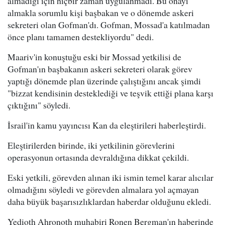
almadığı için hiçbir zaman uygulanmadı. Bu onayı
almakla sorumlu kişi başbakan ve o dönemde askeri
sekreteri olan Gofman'dı. Gofman, Mossad'a katılmadan
önce planı tamamen destekliyordu" dedi.
Maariv'in konuştuğu eski bir Mossad yetkilisi de
Gofman'ın başbakanın askeri sekreteri olarak görev
yaptığı dönemde plan üzerinde çalıştığını ancak şimdi
"bizzat kendisinin desteklediği ve teşvik ettiği plana karşı
çıktığını" söyledi.
İsrail'in kamu yayıncısı Kan da eleştirileri haberleştirdi.
Eleştirilerden birinde, iki yetkilinin görevlerini
operasyonun ortasında devraldığına dikkat çekildi.
Eski yetkili, görevden alınan iki ismin temel karar alıcılar
olmadığını söyledi ve görevden almalara yol açmayan
daha büyük başarısızlıklardan haberdar olduğunu ekledi.
Yedioth Ahronoth muhabiri Ronen Bergman'ın haberinde