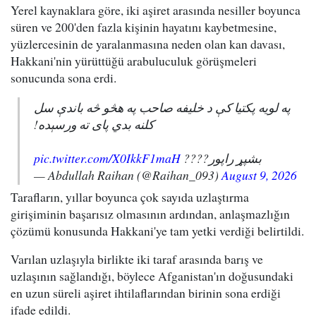
Yerel kaynaklara göre, iki aşiret arasında nesiller boyunca
süren ve 200'den fazla kişinin hayatını kaybetmesine,
yüzlercesinin de yaralanmasına neden olan kan davası,
Hakkani'nin yürüttüğü arabuluculuk görüşmeleri
sonucunda sona erdi.
په لویه پکتیا کې د خلیفه صاحب په هڅو څه باندې سل
کلنه بدي پای ته ورسېده!
pic.twitter.com/X0IkkF1maH
بشپړ راپور????
— Abdullah Raihan (@Raihan_093)
August 9, 2026
Tarafların, yıllar boyunca çok sayıda uzlaştırma
girişiminin başarısız olmasının ardından, anlaşmazlığın
çözümü konusunda Hakkani'ye tam yetki verdiği belirtildi.
Varılan uzlaşıyla birlikte iki taraf arasında barış ve
uzlaşının sağlandığı, böylece Afganistan'ın doğusundaki
en uzun süreli aşiret ihtilaflarından birinin sona erdiği
ifade edildi.