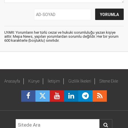
UYARI: Yorumların her türlü cezai ve hukuki sorumluluğu yazan kişiye
aittir. Mepa News, yapılan yorumlardan sorumlu değildir. Her bir yorum
600 karakterle (boşluklu) sınırlıdır.
Anasayfa
Künye
İletişim
Gizlilik İlkeleri
Sitene Ekle