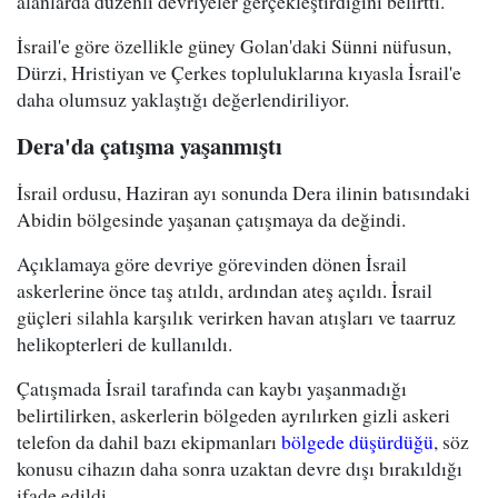
alanlarda düzenli devriyeler gerçekleştirdiğini belirtti.
İsrail'e göre özellikle güney Golan'daki Sünni nüfusun,
Dürzi, Hristiyan ve Çerkes topluluklarına kıyasla İsrail'e
daha olumsuz yaklaştığı değerlendiriliyor.
Dera'da çatışma yaşanmıştı
İsrail ordusu, Haziran ayı sonunda Dera ilinin batısındaki
Abidin bölgesinde yaşanan çatışmaya da değindi.
Açıklamaya göre devriye görevinden dönen İsrail
askerlerine önce taş atıldı, ardından ateş açıldı. İsrail
güçleri silahla karşılık verirken havan atışları ve taarruz
helikopterleri de kullanıldı.
Çatışmada İsrail tarafında can kaybı yaşanmadığı
belirtilirken, askerlerin bölgeden ayrılırken gizli askeri
telefon da dahil bazı ekipmanları
bölgede düşürdüğü
, söz
konusu cihazın daha sonra uzaktan devre dışı bırakıldığı
ifade edildi.