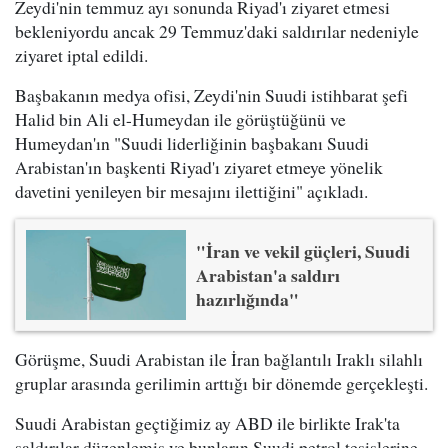
Zeydi'nin temmuz ayı sonunda Riyad'ı ziyaret etmesi
bekleniyordu ancak 29 Temmuz'daki saldırılar nedeniyle
ziyaret iptal edildi.
Başbakanın medya ofisi, Zeydi'nin Suudi istihbarat şefi
Halid bin Ali el-Humeydan ile görüştüğünü ve
Humeydan'ın "Suudi liderliğinin başbakanı Suudi
Arabistan'ın başkenti Riyad'ı ziyaret etmeye yönelik
davetini yenileyen bir mesajını ilettiğini" açıkladı.
"İran ve vekil güçleri, Suudi
Arabistan'a saldırı
hazırlığında"
Görüşme, Suudi Arabistan ile İran bağlantılı Iraklı silahlı
gruplar arasında gerilimin arttığı bir dönemde gerçekleşti.
Suudi Arabistan geçtiğimiz ay ABD ile birlikte Irak'ta
saldırılar düzenlemiş ve bunların Suudi petrol tesislerine