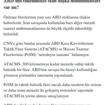
ABD'nin tükenmekte olan başka mühimmatları
var mı?
Önleme füzelerinin yanı sıra ABD stoklarına ilişkin
haberlerde, İran savaşında kullanılan bazı diğer önemli
taarruz mühimmatlarının da büyük ölçüde tüketildiği
belirtildi.
CNN'e göre bunlar arasında ABD Kara Kuvvetlerinin
Taktik Füze Sistemi (ATACMS) ve Hassas Taarruz
Füzelerinin (PrSM) "neredeyse tamamı" bulunuyor.
ATACMS, 300 kilometreye kadar menzile sahip taktik
balistik bir füze. ABD'nin savaşta bu füzeyi kullandığını
gösteren görüntüler internette yayımlandı.
PrSM de taktik balistik füze ancak daha modern bir sistem
ve daha uzun menzili ile gelişmiş sistemleri sayesinde
ATACMS'in yerini alması amaçlanıyor.
ABD, bu iki karadan karaya füze sisteminin yanı sıra