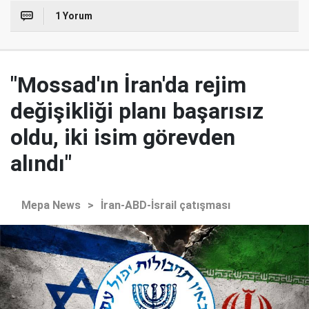
1 Yorum
"Mossad'ın İran'da rejim
değişikliği planı başarısız
oldu, iki isim görevden
alındı"
Mepa News
>
İran-ABD-İsrail çatışması