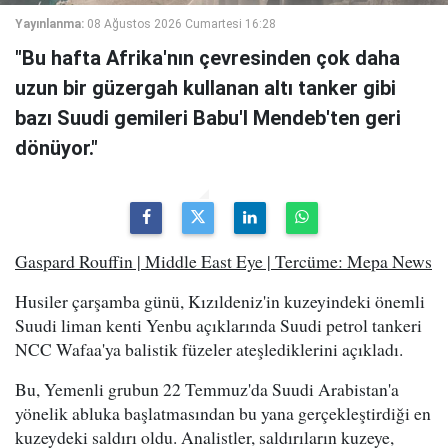
Yayınlanma:
08 Ağustos 2026 Cumartesi 16:28
"Bu hafta Afrika'nın çevresinden çok daha
uzun bir güzergah kullanan altı tanker gibi
bazı Suudi gemileri Babu'l Mendeb'ten geri
dönüyor."
Gaspard Rouffin | Middle East Eye | Tercüme: Mepa News
Husiler çarşamba günü, Kızıldeniz'in kuzeyindeki önemli
Suudi liman kenti Yenbu açıklarında Suudi petrol tankeri
NCC Wafaa'ya balistik füzeler ateşlediklerini açıkladı.
Bu, Yemenli grubun 22 Temmuz'da Suudi Arabistan'a
yönelik abluka başlatmasından bu yana gerçekleştirdiği en
kuzeydeki saldırı oldu. Analistler, saldırıların kuzeye,