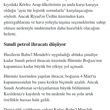
kıyıdaki Körfez Arap ülkelerinin şu anda karşı karşıya
olduğu "aynı tür lojistik sorunlarla" karşılaşacağını
söyledi. Ancak Riyad'ın Ürdün üzerinden kara
güzergahlarına ve hava yoluyla taşıma seçeneklerine sahip
olması nedeniyle muhtemelen daha hazırlıklı olacağını
belirtti.
Suudi petrol ihracatı düşüyor
Husilerin Babu'l Mendeb'e uyguladığı abluka şimdiye
kadar Suudi petrol ihracatı üzerinde Hürmüz Boğazı'nın
kapanması kadar büyük bir etkiye yol açmadı.
Hürmüz üzerinden yapılan ihracat, boğazın 4 Mart'ta
kapanmasından bu yana keskin biçimde azaldı. Ancak
Suudi Arabistan sevkiyatlarının büyük bölümünü
Kızıldeniz'e kaydırdı ve bu nedenle bu su yolu artık
özellikle hassas hale geldi.
Denizcilik istihbaratı şirketi Kpler, Babu'l Mendeb