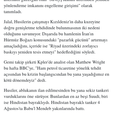
yönlendirme imkanını engelleme girişimi" olarak
tanımladı.
Jalal, Husilerin çatışmayı Kızıldeniz'in daha kuzeyine
doğru genişletme tehdidinde bulunmasının iki nedeni
olduğunu savunuyor. Dışarıda bu hamlenin İran'ın
Hürmüz Boğazı konusundaki "pazarlık gücünü" artırmayı
amaçladığını, içeride ise "Riyad üzerindeki zorlayıcı
baskıyı yeniden tesis etmeyi" hedeflediğini söyledi.
Gemi takip şirketi Kpler'de analist olan Matthew Wright
bu hafta BBC'ye, "Ham petrol ticaretine yönelik tehdit
açısından bu krizin başlangıcından bu yana yaşadığımız en
kötü dönemdeyiz" dedi.
Husiler, ablukanın ilan edilmesinden bu yana sekiz tankeri
vurduklarını öne sürüyor. Bunlardan en az beşi Suudi, biri
ise Hindistan bayraklıydı. Hindistan bayraklı tanker 4
Ağustos'ta Babu'l Mendeb yakınlarında battı.