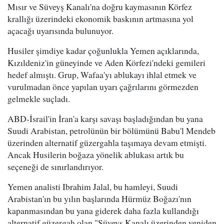
Mısır ve Süveyş Kanalı'na doğru kaymasının Körfez
krallığı üzerindeki ekonomik baskının artmasına yol
açacağı uyarısında bulunuyor.
Husiler şimdiye kadar çoğunlukla Yemen açıklarında,
Kızıldeniz'in güneyinde ve Aden Körfezi'ndeki gemileri
hedef almıştı. Grup, Wafaa'yı ablukayı ihlal etmek ve
vurulmadan önce yapılan uyarı çağrılarını görmezden
gelmekle suçladı.
ABD-İsrail'in İran'a karşı savaşı başladığından bu yana
Suudi Arabistan, petrolünün bir bölümünü Babu'l Mendeb
üzerinden alternatif güzergahla taşımaya devam etmişti.
Ancak Husilerin boğaza yönelik ablukası artık bu
seçeneği de sınırlandırıyor.
Yemen analisti Ibrahim Jalal, bu hamleyi, Suudi
Arabistan'ın bu yılın başlarında Hürmüz Boğazı'nın
kapanmasından bu yana giderek daha fazla kullandığı
alternatif güzergah olan "Süveyş Kanalı üzerinden yeniden