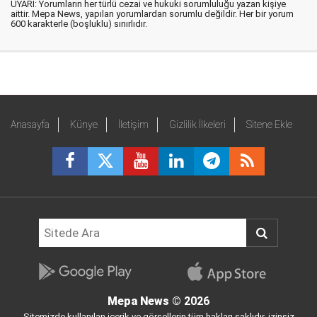
UYARI: Yorumların her türlü cezai ve hukuki sorumluluğu yazan kişiye
aittir. Mepa News, yapılan yorumlardan sorumlu değildir. Her bir yorum
600 karakterle (boşluklu) sınırlıdır.
Anasayfa
Künye
İletişim
Gizlilik İlkeleri
Sitene Ekle
Mepa News
© 2026
Sitemizde kullanılan içerik ve görsellerin tüm hakları saklıdır, izinsiz