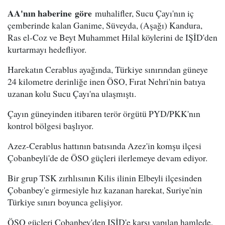
AA'nın haberine göre
muhalifler, Sucu Çayı'nın iç
çemberinde kalan Ganime, Süveyda, (Aşağı) Kandura,
Ras el-Coz ve Beyt Muhammet Hilal köylerini de IŞİD'den
kurtarmayı hedefliyor.
Harekatın Cerablus ayağında, Türkiye sınırından güneye
24 kilometre derinliğe inen ÖSO, Fırat Nehri'nin batıya
uzanan kolu Sucu Çayı'na ulaşmıştı.
Çayın güneyinden itibaren terör örgütü PYD/PKK'nın
kontrol bölgesi başlıyor.
Azez-Cerablus hattının batısında Azez'in komşu ilçesi
Çobanbeyli'de de ÖSO güçleri ilerlemeye devam ediyor.
Bir grup TSK zırhlısının Kilis ilinin Elbeyli ilçesinden
Çobanbey'e girmesiyle hız kazanan harekat, Suriye'nin
Türkiye sınırı boyunca gelişiyor.
ÖSO güçleri Çobanbey'den IŞİD'e karşı yapılan hamlede,