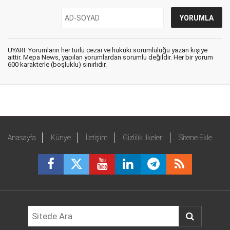
UYARI: Yorumların her türlü cezai ve hukuki sorumluluğu yazan kişiye
aittir. Mepa News, yapılan yorumlardan sorumlu değildir. Her bir yorum
600 karakterle (boşluklu) sınırlıdır.
Anasayfa
Künye
İletişim
Gizlilik İlkeleri
Sitene Ekle