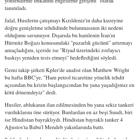
yönlendirme imkanını engelleme girişimi" olarak
tanımladı.
Jalal, Husilerin çatışmayı Kızıldeniz'in daha kuzeyine
doğru genişletme tehdidinde bulunmasının iki nedeni
olduğunu savunuyor. Dışarıda bu hamlenin İran'ın
Hürmüz Boğazı konusundaki "pazarlık gücünü" artırmayı
amaçladığını, içeride ise "Riyad üzerindeki zorlayıcı
baskıyı yeniden tesis etmeyi" hedeflediğini söyledi.
Gemi takip şirketi Kpler'de analist olan Matthew Wright
bu hafta BBC'ye, "Ham petrol ticaretine yönelik tehdit
açısından bu krizin başlangıcından bu yana yaşadığımız en
kötü dönemdeyiz" dedi.
Husiler, ablukanın ilan edilmesinden bu yana sekiz tankeri
vurduklarını öne sürüyor. Bunlardan en az beşi Suudi, biri
ise Hindistan bayraklıydı. Hindistan bayraklı tanker 4
Ağustos'ta Babu'l Mendeb yakınlarında battı.