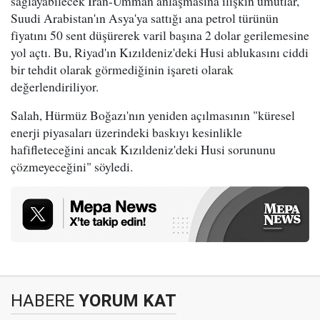
sağlayabilecek İran-Umman anlaşmasına ilişkin umutlar,
Suudi Arabistan'ın Asya'ya sattığı ana petrol türünün
fiyatını 50 sent düşürerek varil başına 2 dolar gerilemesine
yol açtı. Bu, Riyad'ın Kızıldeniz'deki Husi ablukasını ciddi
bir tehdit olarak görmediğinin işareti olarak
değerlendiriliyor.
Salah, Hürmüz Boğazı'nın yeniden açılmasının "küresel
enerji piyasaları üzerindeki baskıyı kesinlikle
hafifleteceğini ancak Kızıldeniz'deki Husi sorununu
çözmeyeceğini" söyledi.
HABERE
YORUM KAT