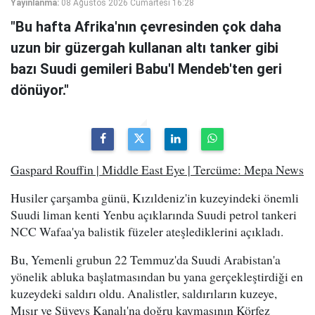
Yayınlanma:
08 Ağustos 2026 Cumartesi 16:28
"Bu hafta Afrika'nın çevresinden çok daha
uzun bir güzergah kullanan altı tanker gibi
bazı Suudi gemileri Babu'l Mendeb'ten geri
dönüyor."
Gaspard Rouffin | Middle East Eye | Tercüme: Mepa News
Husiler çarşamba günü, Kızıldeniz'in kuzeyindeki önemli
Suudi liman kenti Yenbu açıklarında Suudi petrol tankeri
NCC Wafaa'ya balistik füzeler ateşlediklerini açıkladı.
Bu, Yemenli grubun 22 Temmuz'da Suudi Arabistan'a
yönelik abluka başlatmasından bu yana gerçekleştirdiği en
kuzeydeki saldırı oldu. Analistler, saldırıların kuzeye,
Mısır ve Süveyş Kanalı'na doğru kaymasının Körfez