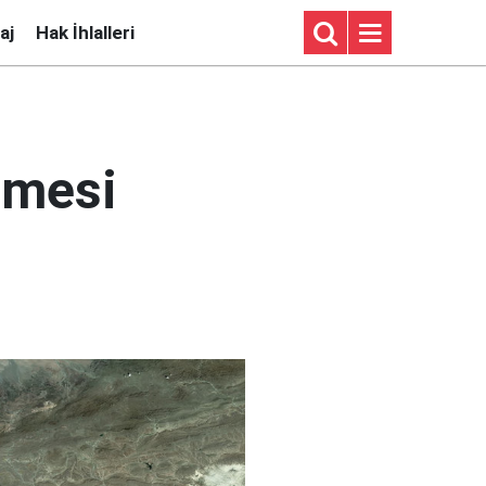
aj
Hak İhlalleri
ilmesi