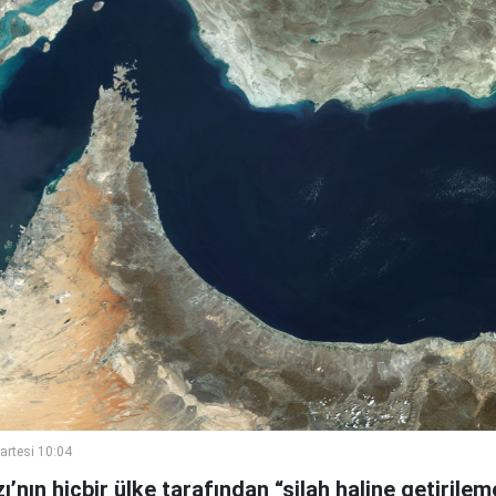
artesi 10:04
nın hiçbir ülke tarafından “silah haline getirile