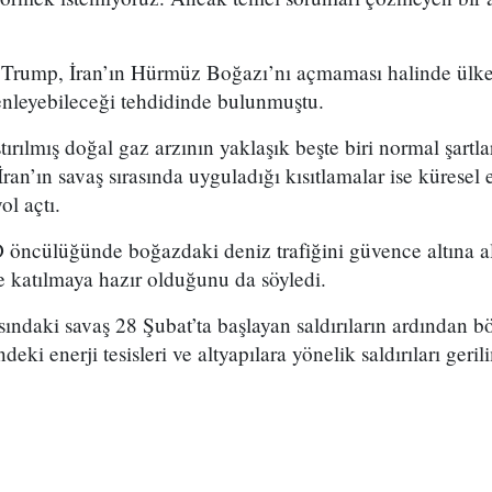
rump, İran’ın Hürmüz Boğazı’nı açmaması halinde ülken
zenleyebileceği tehdidinde bulunmuştu.
ştırılmış doğal gaz arzının yaklaşık beşte biri normal şart
an’ın savaş sırasında uyguladığı kısıtlamalar ise küresel 
ol açtı.
öncülüğünde boğazdaki deniz trafiğini güvence altına 
me katılmaya hazır olduğunu da söyledi.
asındaki savaş 28 Şubat’ta başlayan saldırıların ardından b
deki enerji tesisleri ve altyapılara yönelik saldırıları geril