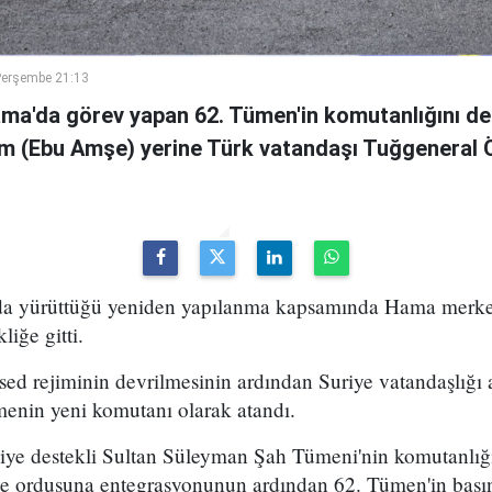
Perşembe 21:13
ama'da görev yapan 62. Tümen'in komutanlığını de
m (Ebu Amşe) yerine Türk vatandaşı Tuğgenera
uda yürüttüğü yeniden yapılanma kapsamında Hama merke
iğe gitti.
ed rejiminin devrilmesinin ardından Suriye vatandaşlığı
enin yeni komutanı olarak atandı.
kiye destekli Sultan Süleyman Şah Tümeni'nin komutanlığ
ye ordusuna entegrasyonunun ardından 62. Tümen'in başın