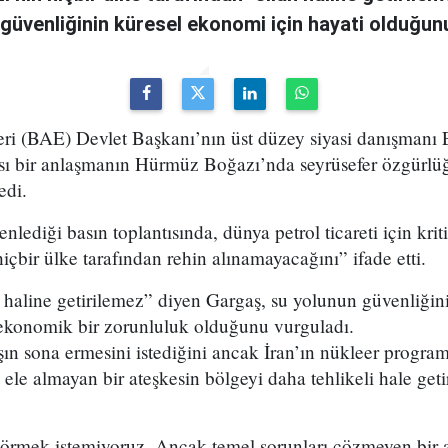
 güvenliğinin küresel ekonomi için hayati olduğun
leri (BAE) Devlet Başkanı’nın üst düzey siyasi danışman
olası bir anlaşmanın Hürmüz Boğazı’nda seyrüsefer özgürlü
edi.
nlediği basın toplantısında, dünya petrol ticareti için kri
bir ülke tarafından rehin alınamayacağını” ifade etti.
aline getirilemez” diyen Gargaş, su yolunun güvenliğinin
 ekonomik bir zorunluluk olduğunu vurguladı.
n sona ermesini istediğini ancak İran’ın nükleer programı
 ele almayan bir ateşkesin bölgeyi daha tehlikeli hale get
görmek istemiyoruz. Ancak temel sorunları çözmeyen bir 