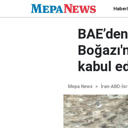
Haber
BAE’den
Boğazı'n
kabul e
Mepa News
>
İran-ABD-İsr