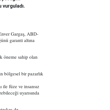
u vurguladı.
ı Enver Gargaş, ABD-
ğünü garanti altına
tik öneme sahip olan
 bölgesel bir pazarlık
 ile füze ve insansız
irebileceği uyarısında
ateşkes de