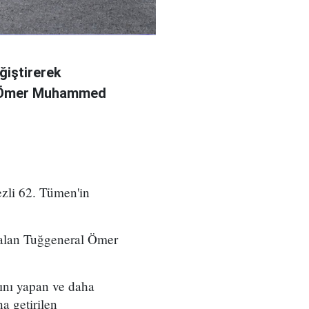
ğiştirerek
l Ömer Muhammed
zli 62. Tümen'in
 alan Tuğgeneral Ömer
ını yapan ve daha
a getirilen