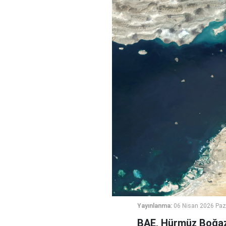
Yayınlanma:
06 Nisan 2026 Paz
BAE, Hürmüz Boğazı’