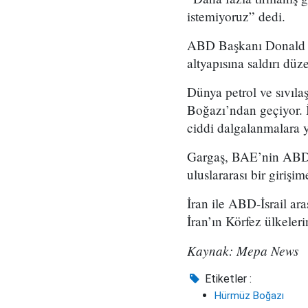
istemiyoruz” dedi.
ABD Başkanı Donald T
altyapısına saldırı dü
Dünya petrol ve sıvıla
Boğazı’ndan geçiyor. İr
ciddi dalgalanmalara y
Gargaş, BAE’nin ABD 
uluslararası bir girişi
İran ile ABD-İsrail ar
İran’ın Körfez ülkelerin
Kaynak: Mepa News
Etiketler :
Hürmüz Boğazı