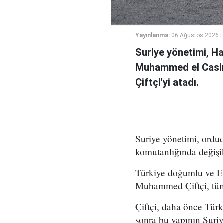
Yayınlanma:
06 Ağustos 2026 
Suriye yönetimi, H
Muhammed el Casi
Çiftçi'yi atadı.
Suriye yönetimi, ord
komutanlığında değişikl
Türkiye doğumlu ve Es
Muhammed Çiftçi, tüm
Çiftçi, daha önce Tür
sonra bu yapının Suri