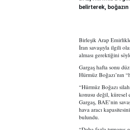
belirterek, boğazın
Birleşik Arap Emirlik
İran savaşıyla ilgili 
alması gerektiğini söyl
Gargaş hafta sonu düze
Hürmüz Boğazı’nın “hiç
“Hürmüz Boğazı silah h
konusu değil, küresel
Gargaş, BAE’nin savaşı
hava aracı kapasitesini
bulundu.
“Daha fazla tırmanış 