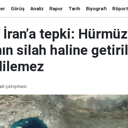
ler
Görüş
Analiz
Rapor
Tarih
Biyografi
Röport
 İran’a tepki: Hürmüz
ın silah haline getir
dilemez
ail çatışması