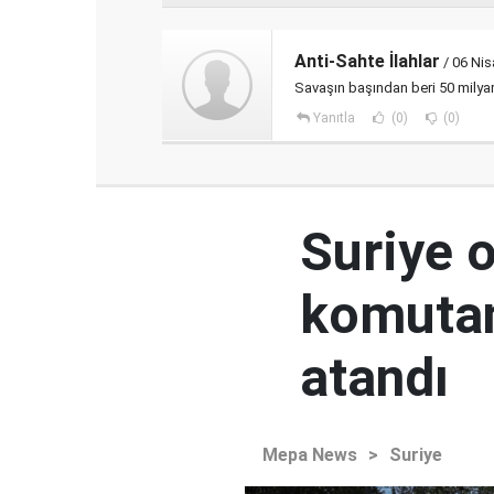
Anti-Sahte İlahlar
/ 06 Nis
Savaşın başından beri 50 milya
Yanıtla
(0)
(0)
Suriye 
komutan
atandı
Mepa News
>
Suriye