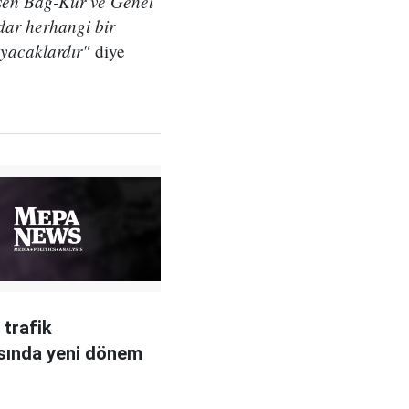
şen Bağ-Kur ve Genel
adar herhangi bir
yacaklardır"
diye
 trafik
sında yeni dönem