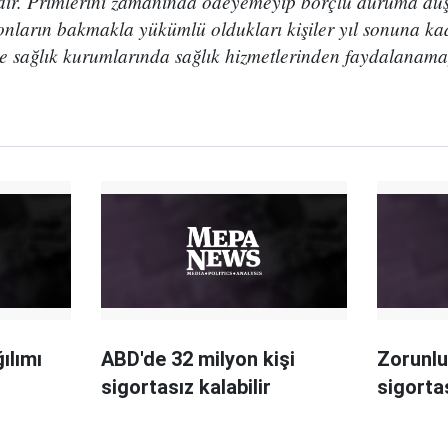
dir. Primlerini zamanında ödeyemeyip borçlu duruma dü
e onların bakmakla yükümlü oldukları kişiler yıl sonuna k
e sağlık kurumlarında sağlık hizmetlerinden faydalanama
ılımı
ABD'de 32 milyon kişi
Zorunlu
sigortasız kalabilir
sigorta