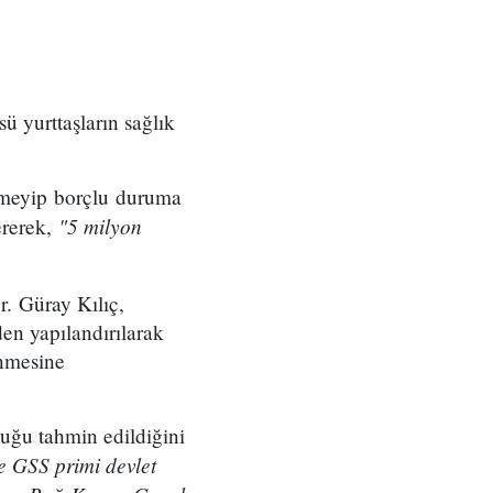
 yurttaşların sağlık
emeyip borçlu duruma
"5 milyon
ererek,
. Güray Kılıç,
den yapılandırılarak
enmesine
uğu tahmin edildiğini
se GSS primi devlet