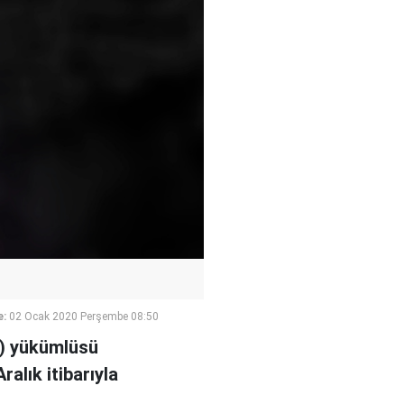
e:
02 Ocak 2020 Perşembe 08:50
S) yükümlüsü
alık itibarıyla