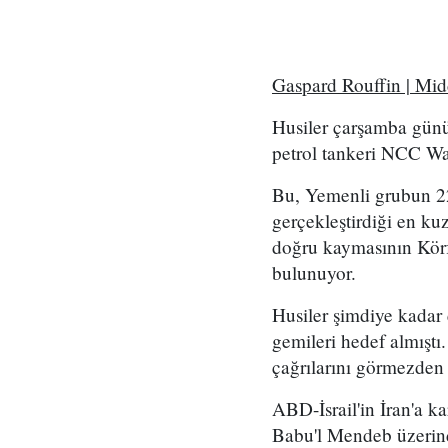
Gaspard Rouffin | Mi
Husiler çarşamba günü
petrol tankeri NCC Wafa
Bu, Yemenli grubun 2
gerçekleştirdiği en kuz
doğru kaymasının Körf
bulunuyor.
Husiler şimdiye kadar
gemileri hedef almıştı
çağrılarını görmezden
ABD-İsrail'in İran'a k
Babu'l Mendeb üzerind