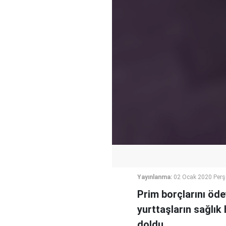
Yayınlanma:
02 Ocak 2020 Per
Prim borçlarını öd
yurttaşların sağlık 
doldu.