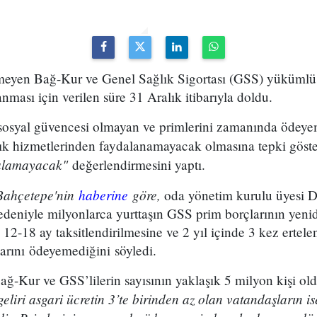
meyen Bağ-Kur ve Genel Sağlık Sigortası (GSS) yükümlüsü
nması için verilen süre 31 Aralık itibarıyla doldu.
 sosyal güvencesi olmayan ve primlerini zamanında ödey
ğlık hizmetlerinden faydalanamayacak olmasına tepki göst
 alamayacak"
değerlendirmesini yaptı.
 Bahçetepe'nin
haberine
göre,
oda yönetim kurulu üyesi Dr
nedeniyle milyonlarca yurttaşın GSS prim borçlarının yeni
, 12-18 ay taksitlendirilmesine ve 2 yıl içinde 3 kez ertel
arını ödeyemediğini söyledi.
-Kur ve GSS’lilerin sayısının yaklaşık 5 milyon kişi old
geliri asgari ücretin 3’te birinden az olan vatandaşların i