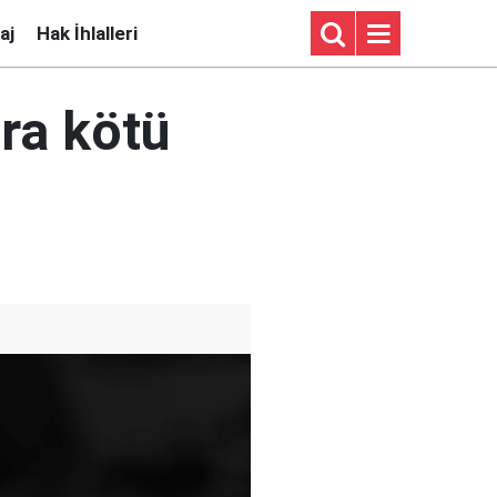
aj
Hak İhlalleri
ra kötü