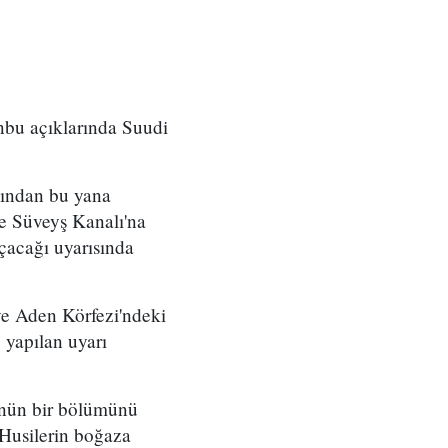
nbu açıklarında Suudi
sından bu yana
 ve Süveyş Kanalı'na
çacağı uyarısında
ve Aden Körfezi'ndeki
 yapılan uyarı
lünün bir bölümünü
Husilerin boğaza