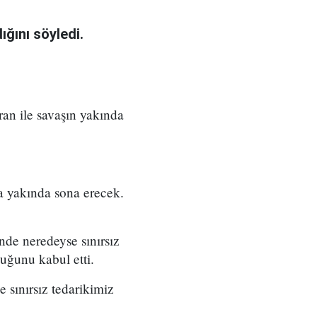
ğını söyledi.
an ile savaşın yakında
a yakında sona erecek.
nde neredeyse sınırsız
duğunu kabul etti.
 sınırsız tedarikimiz