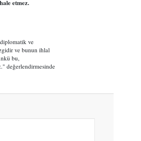
ahale etmez.
e diplomatik ve
zgidir ve bunun ihlal
ünkü bu,
uz." değerlendirmesinde