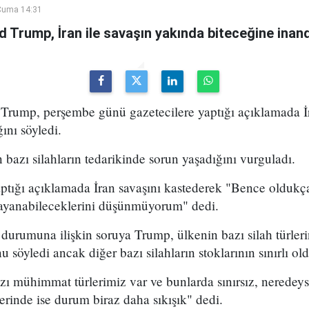
Cuma 14:31
Trump, İran ile savaşın yakında biteceğine inandı
ump, perşembe günü gazetecilere yaptığı açıklamada İr
ını söyledi.
bazı silahların tedarikinde sorun yaşadığını vurguladı.
aptığı açıklamada İran savaşını kastederek "Bence oldukç
ayanabileceklerini düşünmüyorum" dedi.
urumuna ilişkin soruya Trump, ülkenin bazı silah türleri
 söyledi ancak diğer bazı silahların stoklarının sınırlı ol
 mühimmat türlerimiz var ve bunlarda sınırsız, neredeyse
erinde ise durum biraz daha sıkışık" dedi.