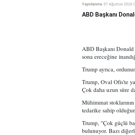
Yayınlanma:
07 Ağustos 2026 
ABD Başkanı Donald 
ABD Başkanı Donald Tr
sona ereceğine inandığ
Trump ayrıca, ordunun 
Trump, Oval Ofis'te y
Çok daha uzun süre d
Mühimmat stoklarının d
tedarike sahip olduğunu
Trump, "Çok güçlü bazı
bulunuyor. Bazı diğerl