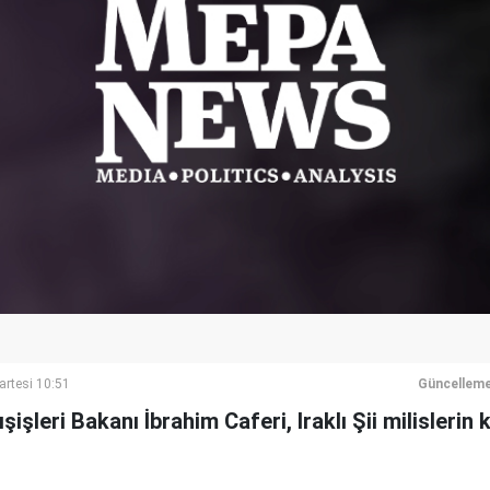
artesi 10:51
Güncelleme
şleri Bakanı İbrahim Caferi, Iraklı Şii milislerin ka