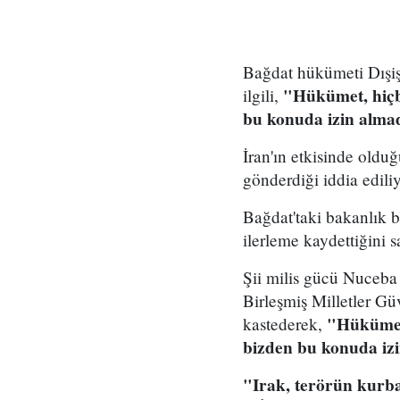
Bağdat hükümeti Dışişle
"Hükümet, hiçb
ilgili,
bu konuda izin alma
İran'ın etkisinde oldu
gönderdiği iddia edili
Bağdat'taki bakanlık b
ilerleme kaydettiğini 
Şii milis gücü Nuceba H
Birleşmiş Milletler Gü
"Hükümet,
kastederek,
bizden bu konuda izi
"Irak, terörün kurba