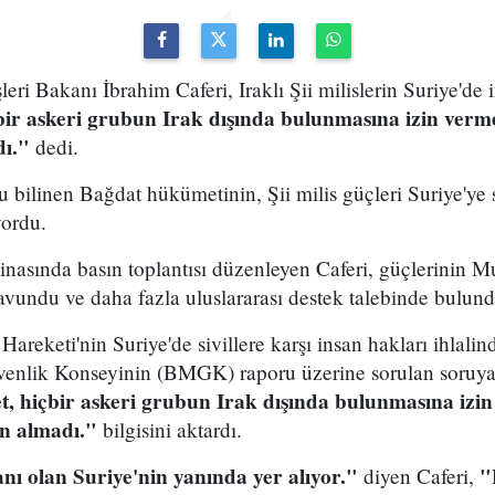
ri Bakanı İbrahim Caferi, Iraklı Şii milislerin Suriye'de i
ir askeri grubun Irak dışında bulunmasına izin verm
dı."
dedi.
ğu bilinen Bağdat hükümetinin, Şii milis güçleri Suriye'ye
yordu.
inasında basın toplantısı düzenleyen Caferi, güçlerinin Mu
savundu ve daha fazla uluslararası destek talebinde bulund
areketi'nin Suriye'de sivillere karşı insan hakları ihlalin
venlik Konseyinin (BMGK) raporu üzerine sorulan soruya C
 hiçbir askeri grubun Irak dışında bulunmasına izin
n almadı."
bilgisini aktardı.
nı olan Suriye'nin yanında yer alıyor."
"
diyen Caferi,