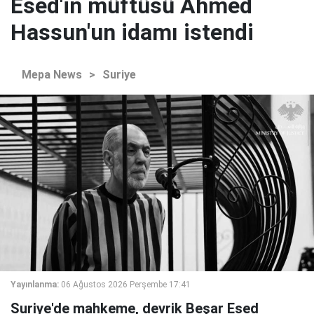
Esed'in müftüsü Ahmed
Hassun'un idamı istendi
Mepa News
>
Suriye
Yayınlanma:
06 Ağustos 2026 Perşembe 17:41
Suriye'de mahkeme, devrik Beşar Esed