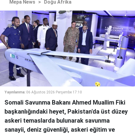
Mepa News
>
Doğu Afrika
Yayınlanma:
06 Ağustos 2026 Perşembe 17:10
Somali Savunma Bakanı Ahmed Muallim Fiki
başkanlığındaki heyet, Pakistan'da üst düzey
askeri temaslarda bulunarak savunma
sanayii, deniz güvenliği, askeri eğitim ve