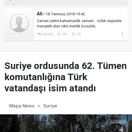
Ali
/ 18 Temmuz 2018 19:42
Zaman sahte kahramanlik zamani....tufek neysede
manyetik alan cikti mertlik bozuldu
Yanıtla
(0)
(0)
Suriye ordusunda 62. Tümen
komutanlığına Türk
vatandaşı isim atandı
Mepa News
>
Suriye