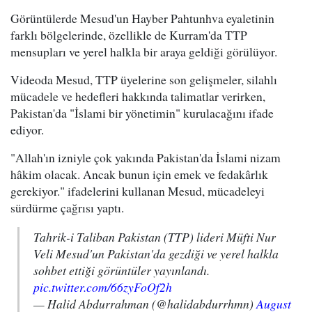
Görüntülerde Mesud'un Hayber Pahtunhva eyaletinin
farklı bölgelerinde, özellikle de Kurram'da TTP
mensupları ve yerel halkla bir araya geldiği görülüyor.
Videoda Mesud, TTP üyelerine son gelişmeler, silahlı
mücadele ve hedefleri hakkında talimatlar verirken,
Pakistan'da "İslami bir yönetimin" kurulacağını ifade
ediyor.
"Allah'ın izniyle çok yakında Pakistan'da İslami nizam
hâkim olacak. Ancak bunun için emek ve fedakârlık
gerekiyor." ifadelerini kullanan Mesud, mücadeleyi
sürdürme çağrısı yaptı.
Tahrik-i Taliban Pakistan (TTP) lideri Müfti Nur
Veli Mesud'un Pakistan'da gezdiği ve yerel halkla
sohbet ettiği görüntüler yayınlandı.
pic.twitter.com/66zyFoOf2h
— Halid Abdurrahman (@halidabdurrhmn)
August