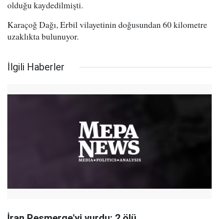
olduğu kaydedilmişti.
Karaçoğ Dağı, Erbil vilayetinin doğusundan 60 kilometre
uzaklıkta bulunuyor.
İlgili Haberler
İran Peşmerge'yi vurdu: 2 ölü