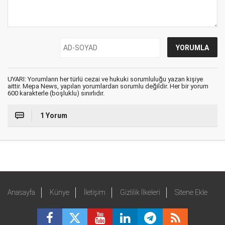
UYARI: Yorumların her türlü cezai ve hukuki sorumluluğu yazan kişiye
aittir. Mepa News, yapılan yorumlardan sorumlu değildir. Her bir yorum
600 karakterle (boşluklu) sınırlıdır.
1 Yorum
Anasayfa
Künye
İletişim
Gizlilik İlkeleri
Sitene Ekle