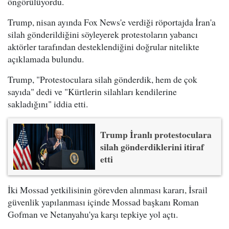
öngörülüyordu.
Trump, nisan ayında Fox News'e verdiği röportajda İran'a
silah gönderildiğini söyleyerek protestoların yabancı
aktörler tarafından desteklendiğini doğrular nitelikte
açıklamada bulundu.
Trump, "Protestoculara silah gönderdik, hem de çok
sayıda" dedi ve "Kürtlerin silahları kendilerine
sakladığını" iddia etti.
Trump İranlı protestoculara
silah gönderdiklerini itiraf
etti
İki Mossad yetkilisinin görevden alınması kararı, İsrail
güvenlik yapılanması içinde Mossad başkanı Roman
Gofman ve Netanyahu'ya karşı tepkiye yol açtı.