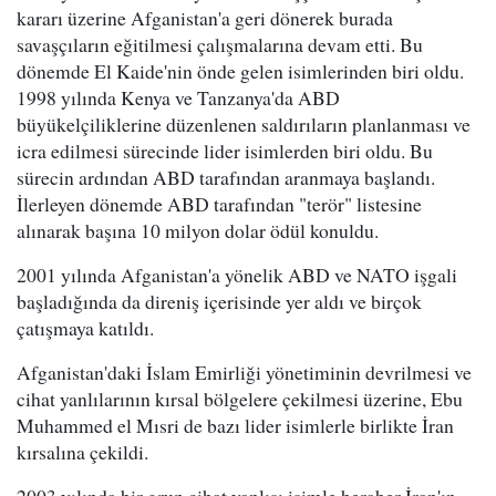
kararı üzerine Afganistan'a geri dönerek burada
savaşçıların eğitilmesi çalışmalarına devam etti. Bu
dönemde El Kaide'nin önde gelen isimlerinden biri oldu.
1998 yılında Kenya ve Tanzanya'da ABD
büyükelçiliklerine düzenlenen saldırıların planlanması ve
icra edilmesi sürecinde lider isimlerden biri oldu. Bu
sürecin ardından ABD tarafından aranmaya başlandı.
İlerleyen dönemde ABD tarafından "terör" listesine
alınarak başına 10 milyon dolar ödül konuldu.
2001 yılında Afganistan'a yönelik ABD ve NATO işgali
başladığında da direniş içerisinde yer aldı ve birçok
çatışmaya katıldı.
Afganistan'daki İslam Emirliği yönetiminin devrilmesi ve
cihat yanlılarının kırsal bölgelere çekilmesi üzerine, Ebu
Muhammed el Mısri de bazı lider isimlerle birlikte İran
kırsalına çekildi.
2003 yılında bir grup cihat yanlısı isimle beraber İran'ın