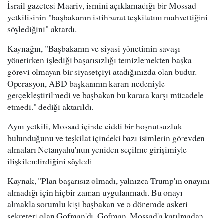
İsrail gazetesi Maariv, ismini açıklamadığı bir Mossad
yetkilisinin "başbakanın istihbarat teşkilatını mahvettiğini
söylediğini" aktardı.
Kaynağın, "Başbakanın ve siyasi yönetimin savaşı
yönetirken işlediği başarısızlığı temizlemekten başka
görevi olmayan bir siyasetçiyi atadığınızda olan budur.
Operasyon, ABD başkanının kararı nedeniyle
gerçekleştirilmedi ve başbakan bu karara karşı mücadele
etmedi." dediği aktarıldı.
Aynı yetkili, Mossad içinde ciddi bir hoşnutsuzluk
bulunduğunu ve teşkilat içindeki bazı isimlerin görevden
almaları Netanyahu'nun yeniden seçilme girişimiyle
ilişkilendirdiğini söyledi.
Kaynak, "Plan başarısız olmadı, yalnızca Trump'ın onayını
almadığı için hiçbir zaman uygulanmadı. Bu onayı
almakla sorumlu kişi başbakan ve o dönemde askeri
sekreteri olan Gofman'dı. Gofman, Mossad'a katılmadan