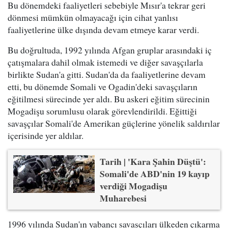
Bu dönemdeki faaliyetleri sebebiyle Mısır'a tekrar geri
dönmesi mümkün olmayacağı için cihat yanlısı
faaliyetlerine ülke dışında devam etmeye karar verdi.
Bu doğrultuda, 1992 yılında Afgan gruplar arasındaki iç
çatışmalara dahil olmak istemedi ve diğer savaşçılarla
birlikte Sudan'a gitti. Sudan'da da faaliyetlerine devam
etti, bu dönemde Somali ve Ogadin'deki savaşçıların
eğitilmesi sürecinde yer aldı. Bu askeri eğitim sürecinin
Mogadişu sorumlusu olarak görevlendirildi. Eğittiği
savaşçılar Somali'de Amerikan güçlerine yönelik saldırılar
içerisinde yer aldılar.
Tarih | 'Kara Şahin Düştü':
Somali'de ABD'nin 19 kayıp
verdiği Mogadişu
Muharebesi
1996 yılında Sudan'ın yabancı savaşçıları ülkeden çıkarma