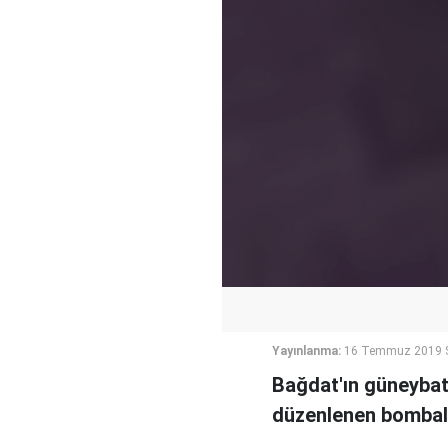
Yayınlanma:
16 Temmuz 2019 S
Bağdat'ın güneybat
düzenlenen bombalı 