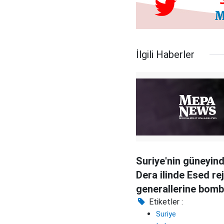
İlgili Haberler
Suriye'nin güneyin
Dera ilinde Esed re
generallerine bomb
suikast
Etiketler :
Suriye