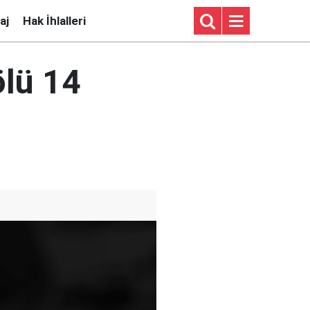
aj
Hak İhlalleri
ölü 14