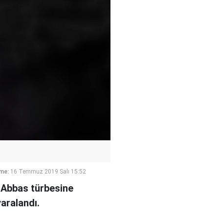
me:
16 Temmuz 2019 Salı 15:52
l-Abbas türbesine
aralandı.