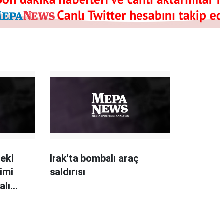
deki
Irak'ta bombalı araç
jimi
saldırısı
alı