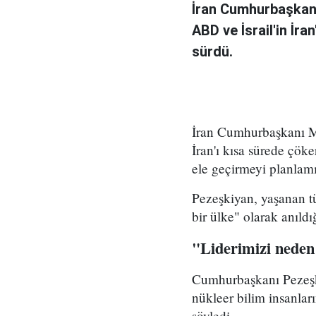
İran Cumhurbaşkanı
ABD ve İsrail'in İra
sürdü.
İran Cumhurbaşkanı Me
İran'ı kısa sürede çöke
ele geçirmeyi planlamı
Pezeşkiyan, yaşanan tü
bir ülke" olarak anıld
"Liderimizi neden
Cumhurbaşkanı Pezeşki
nükleer bilim insanlar
söyledi.