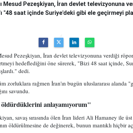
 Mesud Pezeşkiyan, İran devlet televizyonuna ve
n'ı "48 saat içinde Suriye'deki gibi ele geçirmeyi pl
sud Pezeşkiyan, İran devlet televizyonuna verdiği röport
rtmeyi hedeflediğini öne sürerek, "Bizi 48 saat içinde, Sur
şlardı." dedi.
m zorluklara rağmen İran'ın bugün uluslararası alanda "g
ığını savundu.
 öldürdüklerini anlayamıyorum"
yan, savaş sırasında ölen İran lideri Ali Hamaney ile üs
ının öldürülmesine de değinerek, bunun mantıklı hiçbir a