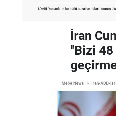
UYARI: Yorumların her türlü cezai ve hukuki sorumlulu
İran Cu
"Bizi 48
geçirmey
Mepa News
>
İran-ABD-İsr