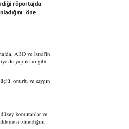
rdiği röportajda
anladığını" öne
ajda, ABD ve İsrail'in
iye'de yaptıkları gibi
üçlü, onurlu ve saygın
t düzey komutanlar ve
çıklaması olmadığını