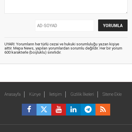
UYARI: Yorumların her türlü cezai ve hukuki sorumluluğu yazan kişiye
aittir. Mepa News, yapılan yorumlardan sorumlu değildir. Her bir yorum
600 karakterle (boşluklu) sınırlıdır.
Anasayfa
Künye
İletişim
Gizlilik İlkeleri
Sitene Ekle