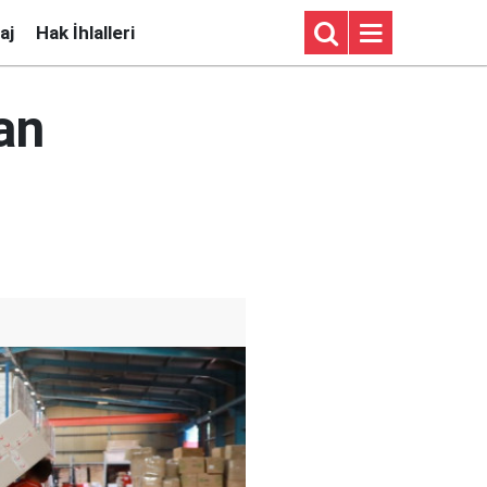
aj
Hak İhlalleri
an