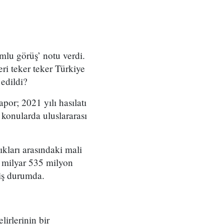
umlu görüş’ notu verdi.
eri teker teker Türkiye
 edildi?
por; 2021 yılı hasılatı
 konularda uluslararası
ıkları arasındaki mali
 1 milyar 535 milyon
miş durumda.
lirlerinin bir