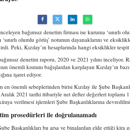
 inceleyen bağımsız denetim firması ise kuruma ‘sınırlı ol
 ‘sınırlı olumlu görüş’ notunun dayanaklarını ve eksiklikl
rdi. Peki, Kızılay’ın hesaplarında hangi eksiklikler tespit
bağımsız denetim raporu, 2020 ve 2021 yılını inceliyor. Ra
unun önemli kısmını bağışlardan karşılayan Kızılay’ın bazı
ğına işaret ediyor.
ün en önemli sebeplerinden birisi Kızılay ile Şube Başkanl
 Aralık 2021 tarihi itibariyle net defter değerleri toplamı
 kiraya verilmesi işlemleri Şube Başkanlıklarına devredil
etim prosedürleri ile doğrulanamadı
be Başkanlıkları bu arsa ve binalardan elde ettiği kira ge