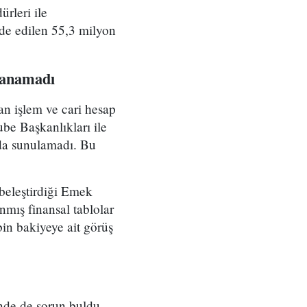
rleri ile
de edilen 55,3 milyon
ulanamadı
an işlem ve cari hesap
be Başkanlıkları ile
orda sunulamadı. Bu
beleştirdiği Emek
nmış finansal tablolar
in bakiyeye ait görüş
nde de sorun buldu.