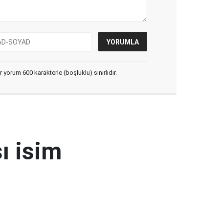
yorum 600 karakterle (boşluklu) sınırlıdır.
ı isim