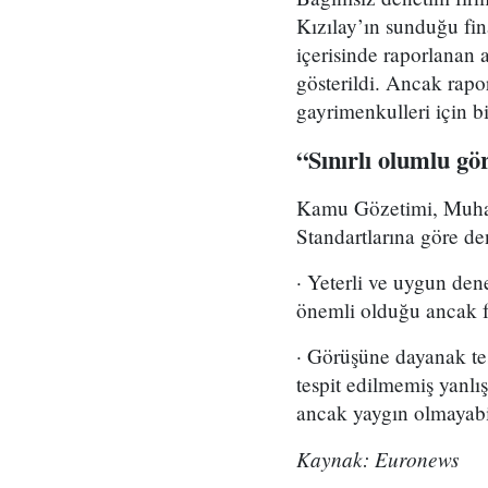
Kızılay’ın sunduğu fi
içerisinde raporlanan a
gösterildi. Ancak rapo
gayrimenkulleri için b
“Sınırlı olumlu gö
Kamu Gözetimi, Muhas
Standartlarına göre de
· Yeterli ve uygun dene
önemli olduğu ancak f
· Görüşüne dayanak teş
tespit edilmemiş yanlı
ancak yaygın olmayabi
Kaynak: Euronews