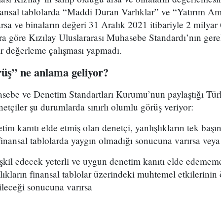
nansal tablolarda “Maddi Duran Varlıklar” ve “Yatırım A
rsa ve binaların değeri 31 Aralık 2021 itibariyle 2 milyar 
ra göre Kızılay Uluslararası Muhasebe Standardı’nın gerek
ir değerleme çalışması yapmadı.
rüş” ne anlama geliyor?
ebe ve Denetim Standartları Kurumu’nun paylaştığı Tür
netçiler şu durumlarda sınırlı olumlu görüş veriyor:
tim kanıtı elde etmiş olan denetçi, yanlışlıkların tek başı
inansal tablolarda yaygın olmadığı sonucuna varırsa veya
kil edecek yeterli ve uygun denetim kanıtı elde edememek
şlıkların finansal tablolar üzerindeki muhtemel etkilerinin
leceği sonucuna varırsa