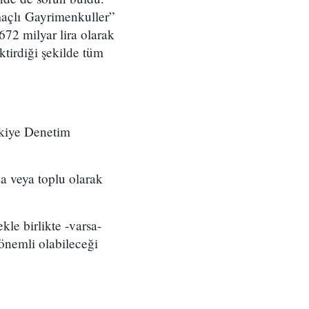
maçlı Gayrimenkuller”
672 milyar lira olarak
tirdiği şekilde tüm
kiye Denetim
na veya toplu olarak
le birlikte -varsa-
 önemli olabileceği