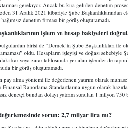
rması gerekiyor. Ancak bu kira gelirleri denetim prosedü
den 31 Aralık 2021 itibariyle Şube Başkanlıklarından el
kin bağımsız denetim firması bir görüş oluşturamadı.
şkanlıklarının işlem ve hesap bakiyeleri doğr
lgulardan birisi de “Dernek’in Şube Başkanlıkları ile ol
amaması” oldu. Hesapların işleyişi ve doğası sebebiyle Şu
şındaki kar veya zarar tablosunda yer alan işlemler de rap
nuda bir görüş oluşturamadı.
 pay alma yöntemi ile değerlenen yatırım olarak muhase
ası Finansal Raporlama Standartlarına uygun olarak hazırla
ız denetçi bundan dolayı yatırım sunulan 1 milyon 750 b
değerlemesinde sorun: 2,7 milyar lira mı?
sı Kızılay’ın sahip olduğu arsa ve binaların değerlemesi