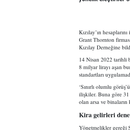
Kızılay’ın hesaplarını
Grant Thornton firması
Kızılay Derneğine bildi
14 Nisan 2022 tarihli 
8 milyar lirayı aşan b
standartları uygulamadı
‘Sınırlı olumlu görüş’
ilişkiler. Buna göre 31
olan arsa ve binaların
Kira gelirleri den
Yönetmelikler gereği Şu