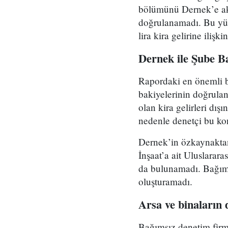
bölümünü Dernek’e akta
doğrulanamadı. Bu yüz
lira kira gelirine iliş
Dernek ile Şube Ba
Rapordaki en önemli bu
bakiyelerinin doğrulan
olan kira gelirleri dı
nedenle denetçi bu ko
Dernek’in özkaynaktan
İnşaat’a ait Uluslarar
da bulunamadı. Bağıms
oluşturamadı.
Arsa ve binaların 
Bağımsız denetim firma