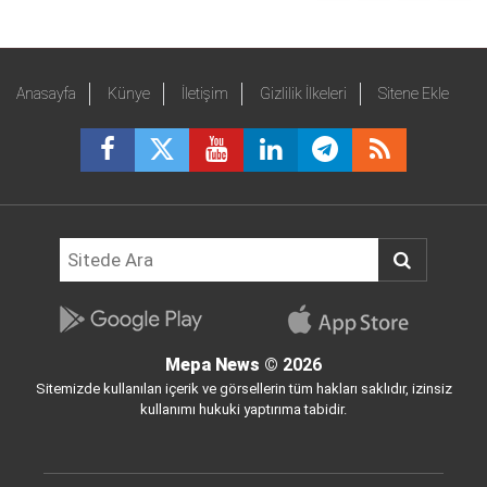
Anasayfa
Künye
İletişim
Gizlilik İlkeleri
Sitene Ekle
Mepa News
© 2026
Sitemizde kullanılan içerik ve görsellerin tüm hakları saklıdır, izinsiz
kullanımı hukuki yaptırıma tabidir.