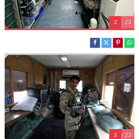
2
23
3
23