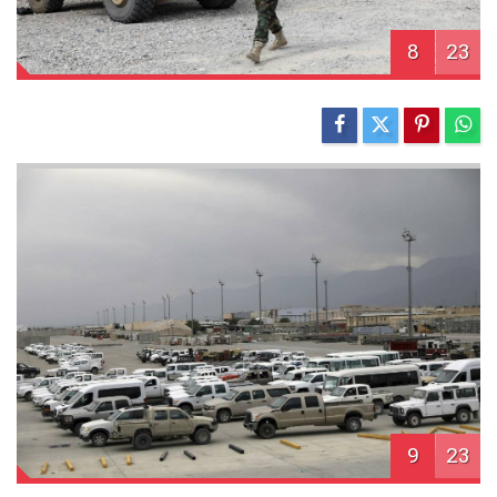
8
23
9
23