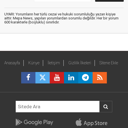
UYARI: Yorumların her türlü cezai ve hukuki sorumluluğu yazan kişiye
aittir. Mepa News, yapılan yorumlardan sorumlu değildir. Her bir yorum
600 karakterle (boşluklu) sınırlıdır.
Anasayfa
Künye
İletişim
Gizlilik İlkeleri
Sitene Ekle