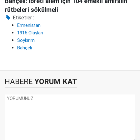
Bahçeli: İbreti alem için 104 emekli amiralin
rütbeleri sökülmeli
Etiketler :
Ermenistan
1915 Olayları
Soykırım
Bahçeli
HABERE
YORUM KAT