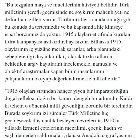
"Bu tezgahın maşa ve mucitlerinin hüviyeti bellidir. Türk
milletinin şerefli geçmişinde ne soykırım mahcubiyeti ne
de katliam zilleti vardır. Tarihimiz her konuda olduğu gibi
bu konuda da tertemizdir ve bu kapsamda hiç kimseye
ispat borcumuz da yoktur. 1915 olayları etrafında kurulan
iftira kampanyası asılsızdır, hayasızdır. Bilhassa 1915
olaylarının iç yüzüne merak saranlar, arka planındaki
sebeplere ilgi duyanlar ilk iş olarak tozlu raflarda
bekletilen arşiv kayıtlarını incelemekle, namuslu ve
objektif araştırmalar yapan bilim insanlarının
çalışmalarını okuyup değerlendirmekle mükelleftir."
"1915 olayları sırtından hançer yiyen bir imparatorluğun
doğal refleksi, doğru bir kararı, dengeli bir adımıdır. Kaldı
ki tehcir, o dönemki milli güvenliğin zorunlu bir tercihidir.
Burada soykırım izi sürenler Türk Milletine hiç
geçmeyecek düşmanlık besleyen çevrelerdir. 1910'lu
yıllarda Ermeni çetelerinin mezalimi, çocuk, kadın ve
yaşlı demeden saldırmaları, dahası Anadolu coğrafyasının