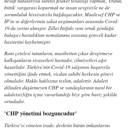
hesap hatalarıyla sürekli felaket tellallığı yapmak, 'Öldük,
bittik' yaygarası koparmak ne insan sevgisiyle ne de
sorumluluk hissiyatıyla bağdaşacaktır. Maalesef CHP ve
İP'in ve diğerlerinin sakat argümanları arasında Covid-
19 da yerini almıştır. Zillet İttifakı yeni ortak gördüğü
bulaşıcı hastalıktan nemalanma sırasına girecek kadar
basiretini kaybetmiştir.
Rant çetelesi tutanların, musibetten çıkar devşirmeye
kalkışanların siyasetleri hastadır, zihniyetleri ağır
hasarlıdır. Türkiye'nin Covid-19 salgınını başarıyla
yönettiğini ifade etmek, vicdan sahibi herkesin görevi
olmalıdır. Hakkı haklısına teslim, adalettir. Adaleti
dilinden düşürmeyen CHP ve yandaşlarının nasıl bir
adaletsizliğin içine yuvarlandığı bize göre bariz şekilde
ortadadır.
'CHP yönetimi bozguncudur'
Türkiye'yi yöneten irade, devletin bütün imkanlarını