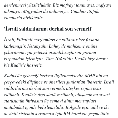
dertlenmesi yüzsüzlüktür. Biz mafyayı tanımayız, mafyayı
takmayız. Mafyadan da anlamayız. Cumhur ittifakı
cumhurla birliktedir.
'İsrail saldırılarına derhal son vermeli'
İsrail, Filistinli mazlumları on yıllardır her fırsatta
katletmiştir. Netanyahu Lahey'de mahkeme önüne
çıkarılmak için yetecek insanlık suçlarını gözünü
kırpmadan işlemiştir. Tam 104 yıldır Kudüs bize hasret,
biz Kudüs'e hasretiz.
Kudüs'ün geleceği herkesi ilgilenmektedir. MHP'nin bu
çerçevedeki düşünce ve önerileri şunlardan ibarettir. İsrail
saldırılarına derhal son vermeli, ateşkes rejimi tesis
edilmeli. Kudüs'e özel statü verilmeli, oluşacak bu siyasi
statüsünün ihtivasını üç semavi dinin mensupları
mutabakat içinde belirlemelidir. Bölgede eşit, adil ve iki
devletli sistemin kurulması için BM harekete geçmelidir.