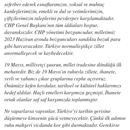
seferber ederek esnaflarımızın, yoksul ve muhtaç
kardeşlerimizin, emekli ve dul ve yetimlerimizin,
çiftçilerimizin taleplerini peyderpey karşılamaktadır.
CHP Genel Başkanı'nın tüm iddiaları boştur,
dayanıksızdır. CHP yönetimi bozguncudur, milletimiz
2023 Haziran ayında bozguncuları sandıkta bozuk para
gibi harcayacaktır. Türkiye normalleştikçe zillet
anormalleşecek ve kaybedecektir.
19 Mayıs, milliyetçi şuurun, millet iradesine döndüğü ilk
meharedir. Biz de 19 Mayıs'ın ruhuyla zillete, ihanete,
yerli ve yabancı çıkar gruplarına cephe açıyoruz.
Önümüze kefen koydular, tarihsel ve kültürel haklarımızı
hedef aldılar. Haçlı emelleri karşımıza geçmişti. İhanete
ortak olanlar saf saf karşımızda toplanmıştır.
Ne yaparlarsa yapsınlar, Türkiye'yi tarihin gerisine
düşürmeye kimsenin gücü yetmeyecektir. Çünkü ilk adımın
ruhu mahşeri vicdanda kor gibi durmaktadır. Gerekirse