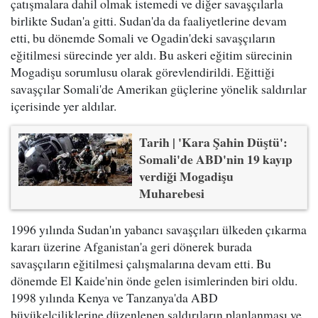
çatışmalara dahil olmak istemedi ve diğer savaşçılarla
birlikte Sudan'a gitti. Sudan'da da faaliyetlerine devam
etti, bu dönemde Somali ve Ogadin'deki savaşçıların
eğitilmesi sürecinde yer aldı. Bu askeri eğitim sürecinin
Mogadişu sorumlusu olarak görevlendirildi. Eğittiği
savaşçılar Somali'de Amerikan güçlerine yönelik saldırılar
içerisinde yer aldılar.
Tarih | 'Kara Şahin Düştü':
Somali'de ABD'nin 19 kayıp
verdiği Mogadişu
Muharebesi
1996 yılında Sudan'ın yabancı savaşçıları ülkeden çıkarma
kararı üzerine Afganistan'a geri dönerek burada
savaşçıların eğitilmesi çalışmalarına devam etti. Bu
dönemde El Kaide'nin önde gelen isimlerinden biri oldu.
1998 yılında Kenya ve Tanzanya'da ABD
büyükelçiliklerine düzenlenen saldırıların planlanması ve