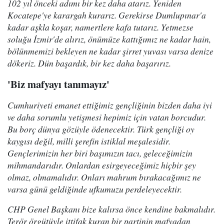
102 yıl önceki adımı bir kez daha atarız. Yeniden
Kocatepe'ye karargah kurarız. Gerekirse Dumlupınar'a
kadar aşkla koşar, namertlere kafa tutarız. Yetmezse
soluğu İzmir'de alırız, önümüze kattığımız ne kadar hain,
bölünmemizi bekleyen ne kadar şirret yuvası varsa denize
dökeriz. Dün başardık, bir kez daha başarırız.
'Biz mafyayı tanımayız'
Cumhuriyeti emanet ettiğimiz gençliğinin bizden daha iyi
ve daha sorumlu yetişmesi hepimiz için vatan borcudur.
Bu borç dünya gözüyle ödenecektir. Türk gençliği oy
kaygısı değil, milli şerefin istiklal meşalesidir.
Gençlerimizin her biri başımızın tacı, geleceğimizin
mihmandarıdır. Onlardan esirgeyeceğimiz hiçbir şey
olmaz, olmamalıdır. Onları mahrum bırakacağımız ne
varsa günü geldiğinde ufkumuzu perdeleyecektir.
CHP Genel Başkanı bize kalırsa önce kendine bakmalıdır.
Terör örgütüyle ittifak kuran bir partinin mafyadan