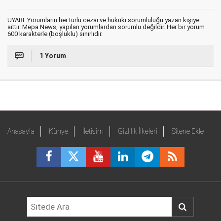
UYARI: Yorumların her türlü cezai ve hukuki sorumluluğu yazan kişiye
aittir. Mepa News, yapılan yorumlardan sorumlu değildir. Her bir yorum
600 karakterle (boşluklu) sınırlıdır.
1 Yorum
Anasayfa
Künye
İletişim
Gizlilik İlkeleri
Sitene Ekle