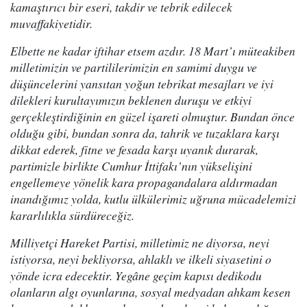
kamaştırıcı bir eseri, takdir ve tebrik edilecek
muvaffakiyetidir.
Elbette ne kadar iftihar etsem azdır. 18 Mart’ı müteakiben
milletimizin ve partililerimizin en samimi duygu ve
düşüncelerini yansıtan yoğun tebrikat mesajları ve iyi
dilekleri kurultayımızın beklenen duruşu ve etkiyi
gerçekleştirdiğinin en güzel işareti olmuştur. Bundan önce
olduğu gibi, bundan sonra da, tahrik ve tuzaklara karşı
dikkat ederek, fitne ve fesada karşı uyanık durarak,
partimizle birlikte Cumhur İttifakı’nın yükselişini
engellemeye yönelik kara propagandalara aldırmadan
inandığımız yolda, kutlu ülkülerimiz uğruna mücadelemizi
kararlılıkla sürdüreceğiz.
Milliyetçi Hareket Partisi, milletimiz ne diyorsa, neyi
istiyorsa, neyi bekliyorsa, ahlaklı ve ilkeli siyasetini o
yönde icra edecektir. Yegâne geçim kapısı dedikodu
olanların algı oyunlarına, sosyal medyadan ahkam kesen