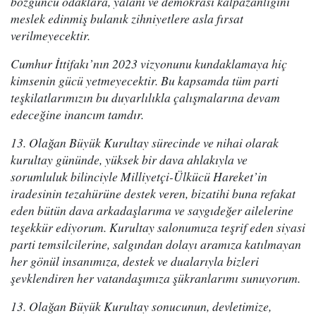
bozguncu odaklara, yalanı ve demokrasi kalpazanlığını
meslek edinmiş bulanık zihniyetlere asla fırsat
verilmeyecektir.
Cumhur İttifakı’nın 2023 vizyonunu kundaklamaya hiç
kimsenin gücü yetmeyecektir. Bu kapsamda tüm parti
teşkilatlarımızın bu duyarlılıkla çalışmalarına devam
edeceğine inancım tamdır.
13. Olağan Büyük Kurultay sürecinde ve nihai olarak
kurultay gününde, yüksek bir dava ahlakıyla ve
sorumluluk bilinciyle Milliyetçi-Ülkücü Hareket’in
iradesinin tezahürüne destek veren, bizatihi buna refakat
eden bütün dava arkadaşlarıma ve saygıdeğer ailelerine
teşekkür ediyorum. Kurultay salonumuza teşrif eden siyasi
parti temsilcilerine, salgından dolayı aramıza katılmayan
her gönül insanımıza, destek ve dualarıyla bizleri
şevklendiren her vatandaşımıza şükranlarımı sunuyorum.
13. Olağan Büyük Kurultay sonucunun, devletimize,