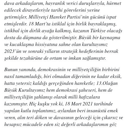
dava arkadaşlarım, hayranlık verici duruşlarıyla, hürmet
edilecek dirayetleriyle tarihi görevlerini yerine
getirmişler, Milliyetçi Hareket Partisi’nin gücünü ispat
etmişlerdir. 18 Mart’ta istiklal için birlik bayraklaşmış,
istikbal için dirlik ayağa kalkmış, kazanın Türkiye olacağı
dosta da düşmana da gösterilmiştir. Büyük bir kaynaşma
ve kucaklaşma hissiyatına sahne olan kurultayımız
2023’ün ve sonraki yılların stratejik hedeflerinin berrak
şekilde tezahürüne de ortam ve imkan sağlamıştır.
Bunun yanında, demokrasinin ve milliyetçiliğin birbirini
nasıl tamamladığı, biri olmadan diğerinin ne kadar eksik,
hatta yetersiz kaldığı gerçeğinden hareketle; 13.Olağan
Büyük Kurultayımız hem demokrasi şaheseri, hem de
milliyetçiliğin şahlanışı olarak milli hafızalara
kazınmıştır. Hiç kuşku yok ki, 18 Mart 2021 tarihinde
yapılan kutlu toplantımız, aylardan beri insanüstü emek
veren, alın teri döken ve davasının geleceği için çıkarsız ve
hesapsız mücadele eden siz değerli arkadaşlarımın göz