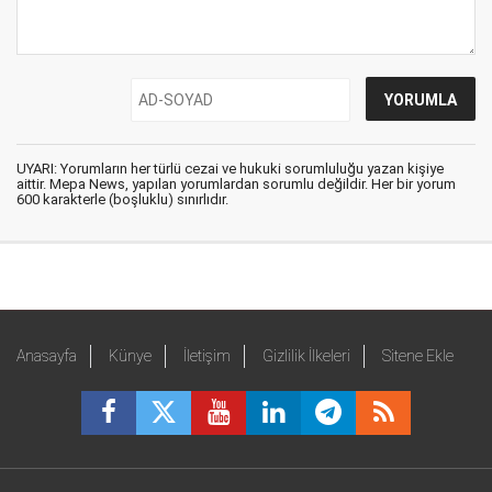
UYARI: Yorumların her türlü cezai ve hukuki sorumluluğu yazan kişiye
aittir. Mepa News, yapılan yorumlardan sorumlu değildir. Her bir yorum
600 karakterle (boşluklu) sınırlıdır.
Anasayfa
Künye
İletişim
Gizlilik İlkeleri
Sitene Ekle