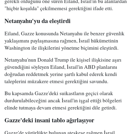
gerekli olduğunu öne süren Eiland, İsrail'in bu alanlardan
"hiçbir koşulda" çekilmemesi gerektiğini ifade etti.
Netanyahu'yu da eleştirdi
Eiland, Gazze konusunda Netanyahu ile benzer güvenlik
yaklaşımını paylaşmasına rağmen, İsrail hükümetinin
Washington ile ilişkilerini yönetme biçimini eleştirdi.
Netanyahu'nun Donald Trump ile kişisel ilişkisine aşırı
güvendiğini söyleyen Eiland, İsrail'in ABD planlarını
doğrudan reddetmek yerine şartlı kabul ederek kendi
taleplerini müzakere etmesi gerektiğini savundu.
Bu kapsamda Gazze'deki suikastların geçici olarak
durdurulabileceğini ancak İsrail'in işgal ettiği bölgeleri
elinde tutmaya devam etmesi gerektiğini dile getirdi.
Gazze'deki insani tablo ağırlaşıyor
Gazze'de yürürlükte bulunan ateşkese rağmen İsrail