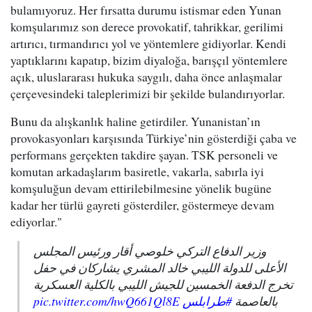
bulamıyoruz. Her fırsatta durumu istismar eden Yunan
komşularımız son derece provokatif, tahrikkar, gerilimi
artırıcı, tırmandırıcı yol ve yöntemlere gidiyorlar. Kendi
yaptıklarını kapatıp, bizim diyaloğa, barışçıl yöntemlere
açık, uluslararası hukuka saygılı, daha önce anlaşmalar
çerçevesindeki taleplerimizi bir şekilde bulandırıyorlar.
Bunu da alışkanlık haline getirdiler. Yunanistan’ın
provokasyonları karşısında Türkiye’nin gösterdiği çaba ve
performans gerçekten takdire şayan. TSK personeli ve
komutan arkadaşlarım basiretle, vakarla, sabırla iyi
komşuluğun devam ettirilebilmesine yönelik bugüne
kadar her türlü gayreti gösterdiler, göstermeye devam
ediyorlar."
وزير الدفاع التركي خلوصي أقار ورئيس المجلس
الأعلى للدولة الليبي خالد المشري يشاركان في حفل
تخرج الدفعة الخمسين للجيش الليبي بالكلية العسكرية
pic.twitter.com/hwQ661Ql8E
#طرابلس
بالعاصمة