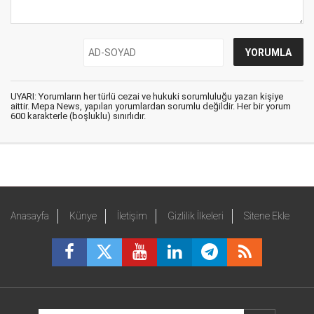
UYARI: Yorumların her türlü cezai ve hukuki sorumluluğu yazan kişiye
aittir. Mepa News, yapılan yorumlardan sorumlu değildir. Her bir yorum
600 karakterle (boşluklu) sınırlıdır.
Anasayfa
Künye
İletişim
Gizlilik İlkeleri
Sitene Ekle