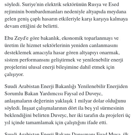
söyledi. Suriye'nin elektrik sektörünün Rusya ve Esed
rejiminin bombardımanları nedeniyle altyapıda meydana
gelen geniş çaplı hasarın etkileriyle karşı karşıya kalmaya
devam ettiğini de belirtti.
Ebu Zeyd'e göre bakanlık, ekonomik toparlanmayı ve
üretim ile hizmet sektörlerinin yeniden canlanmasını
desteklemek amacıyla hasar gören altyapıyı onarmak,
sistem performansını geliştirmek ve yenilenebilir enerji
projelerini ulusal enerji bileşimine dahil etmek için
çalışıyor.
Suudi Arabistan Enerji Bakanlığı Yenilenebilir Enerjiden
Sorumlu Bakan Yardımcısı Faysal ed Duveyc,
anlaşmaların değerinin yaklaşık 1 milyar dolar olduğunu
söyledi. İnşaat çalışmalarının dört ila beş yıl sürmesinin
beklendiğini belirten Duveyc, her iki tarafın da projeleri üç
yıl içinde tamamlamak için çalıştığını ifade etti.
Suudi Arabistan Enerji Bakanı Danışmanı Fuad Musa, ilk