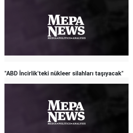
"ABD İncirlik'teki nükleer silahları taşıyacak"