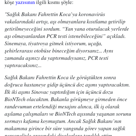
köşe
yazısının
ilgili kısmı şöyle:
"Sağlık Bakanı Fahrettin Koca’ya koronavirüs
vakalarındaki artışı, aşı olmayanlara kısıtlama getirilip
getirilmeyeceğini sordum. “Yan yana oturulacak yerlerde
aşı olmayanlardan PCR testi istenebileceğini” açıkladı.
Sinemaya, tiyatroya gitmek istiyorum, uçağa,
şehirlerarası otobüse bineceğim diyorsanız... Aynı
zamanda aşınızı da yaptırmadıysanız, PCR testi
yaptıracaksınız...
Sağlık Bakanı Fahrettin Koca ile görüştükten sonra
doğruca hastaneye gidip üçüncü doz aşımı yaptıracaktım.
İlk iki aşımı Sinovac yaptırdığım için üçüncü dozu
BioNTech olacaktım. Bakanla görüşmeye girmeden önce
randevumun ertelendiği mesajını alınca, ilk iş olarak
aşılama çalışmaları ve BioNTech aşısında yaşanan sorunu
sormayı kafama koymuştum. Ancak Sağlık Bakanı’nın
makamına girince bir süre yangında görev yapan sağlık
personeliyle arasındaki diyaloglara tanıklık ettim.