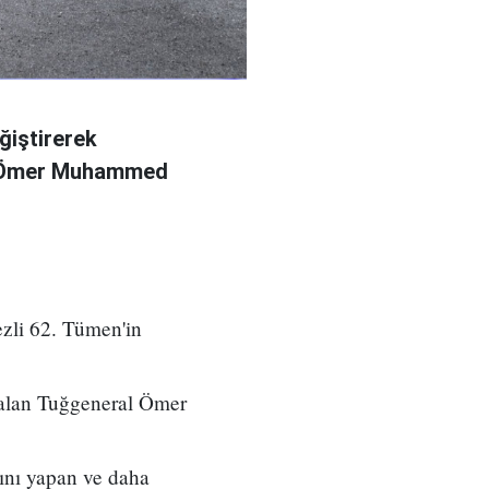
ğiştirerek
l Ömer Muhammed
zli 62. Tümen'in
 alan Tuğgeneral Ömer
ını yapan ve daha