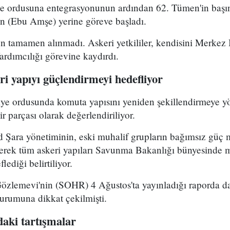
ye ordusuna entegrasyonunun ardından 62. Tümen'in başın
 (Ebu Amşe) yerine göreve başladı.
 tamamen alınmadı. Askeri yetkililer, kendisini Merkez B
dımcılığı görevine kaydırdı.
i yapıyı güçlendirmeyi hedefliyor
riye ordusunda komuta yapısını yeniden şekillendirmeye y
r parçası olarak değerlendiriliyor.
Şara yönetiminin, eski muhalif grupların bağımsız güç 
yerek tüm askeri yapıları Savunma Bakanlığı bünyesinde 
lediği belirtiliyor.
Gözlemevi'nin (SOHR) 4 Ağustos'ta yayınladığı raporda da
durumuna dikkat çekilmişti.
aki tartışmalar