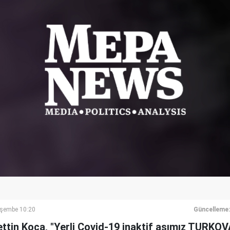
rşembe 10:20
Güncelleme:
ttin Koca, "Yerli Covid-19 inaktif aşımız TURKOV