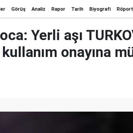
ler
Görüş
Analiz
Rapor
Tarih
Biyografi
Röport
oca: Yerli aşı TURK
l kullanım onayına m