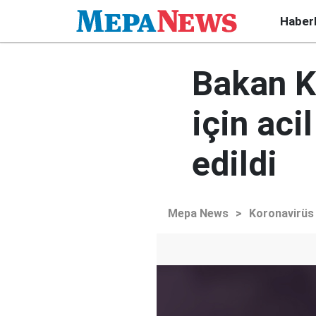
Haber
Bakan K
için aci
edildi
Mepa News
>
Koronavirüs