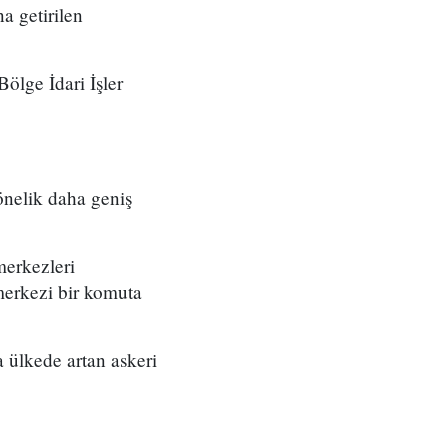
a getirilen
ölge İdari İşler
önelik daha geniş
merkezleri
merkezi bir komuta
 ülkede artan askeri