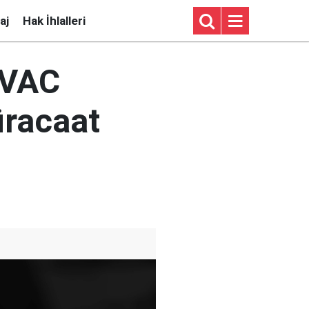
aj
Hak İhlalleri
OVAC
üracaat