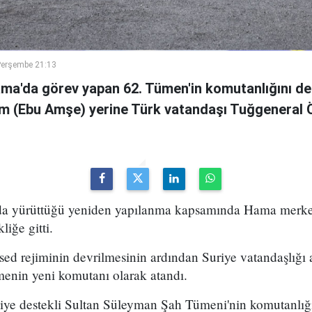
Perşembe 21:13
ama'da görev yapan 62. Tümen'in komutanlığını de
m (Ebu Amşe) yerine Türk vatandaşı Tuğgenera
uda yürüttüğü yeniden yapılanma kapsamında Hama merke
iğe gitti.
ed rejiminin devrilmesinin ardından Suriye vatandaşlığı
enin yeni komutanı olarak atandı.
kiye destekli Sultan Süleyman Şah Tümeni'nin komutanlığ