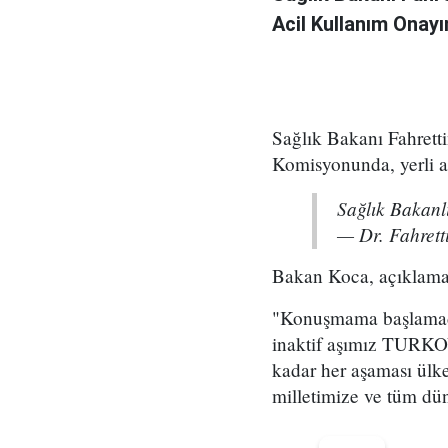
Acil Kullanım Onayı
Sağlık Bakanı Fahret
Komisyonunda, yerli 
Sağlık Bakanl
— Dr. Fahrett
Bakan Koca, açıklamas
"Konuşmama başlamada
inaktif aşımız TURKOV
kadar her aşaması ülke
milletimize ve tüm dün