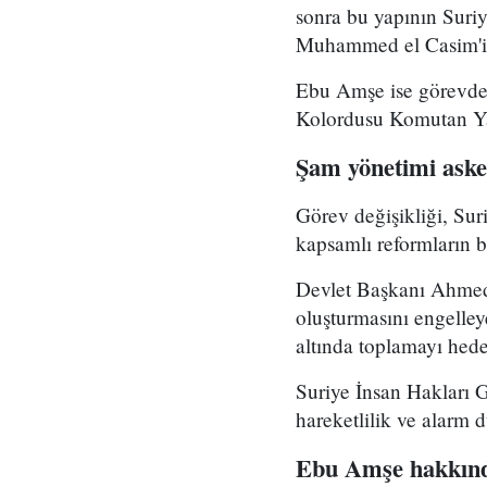
sonra bu yapının Suri
Muhammed el Casim'in
Ebu Amşe ise görevden
Kolordusu Komutan Yar
Şam yönetimi asker
Görev değişikliği, Su
kapsamlı reformların bi
Devlet Başkanı Ahmed 
oluşturmasını engelle
altında toplamayı hedef
Suriye İnsan Hakları 
hareketlilik ve alarm 
Ebu Amşe hakkınd