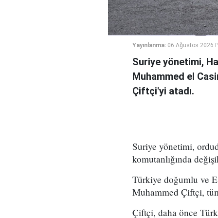
Yayınlanma:
06 Ağustos 2026 
Suriye yönetimi, H
Muhammed el Casi
Çiftçi'yi atadı.
Suriye yönetimi, ord
komutanlığında değişikl
Türkiye doğumlu ve Es
Muhammed Çiftçi, tüm
Çiftçi, daha önce Tür