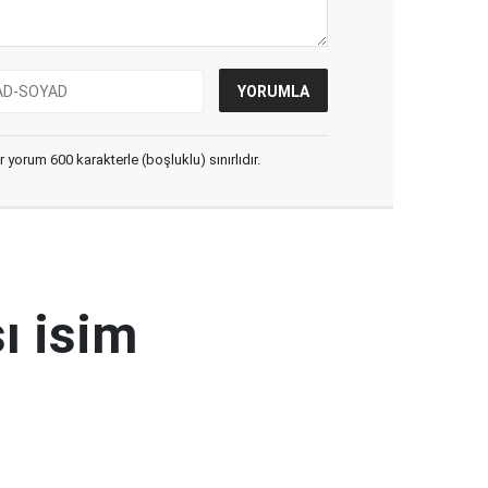
yorum 600 karakterle (boşluklu) sınırlıdır.
ı isim