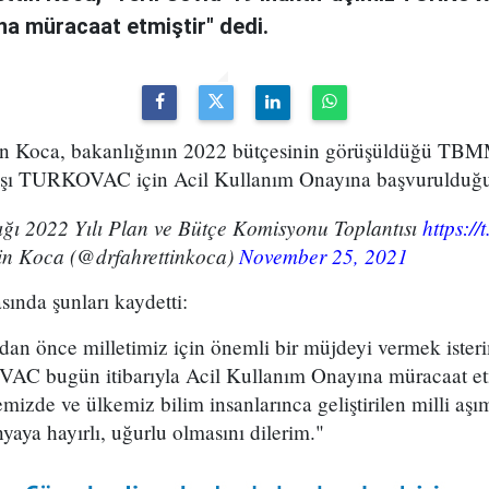
na müracaat etmiştir" dedi.
tin Koca, bakanlığının 2022 bütçesinin görüşüldüğü TBM
aşı TURKOVAC için Acil Kullanım Onayına başvurulduğu
ığı 2022 Yılı Plan ve Bütçe Komisyonu Toplantısı
https:/
in Koca (@drfahrettinkoca)
November 25, 2021
ında şunları kaydetti:
n önce milletimiz için önemli bir müjdeyi vermek ister
AC bugün itibarıyla Acil Kullanım Onayına müracaat etm
mizde ve ülkemiz bilim insanlarınca geliştirilen milli aşı
yaya hayırlı, uğurlu olmasını dilerim."