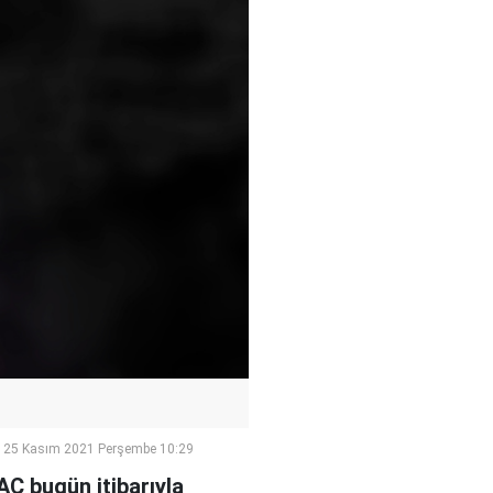
25 Kasım 2021 Perşembe 10:29
AC bugün itibarıyla