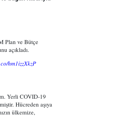
M Plan ve Bütçe
nu açıkladı.
/t.co/hm1izzXkzP
im. Yerli COVID-19
iştir. Hücreden aşıya
mızın ülkemize,