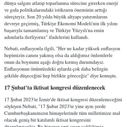
dünya salgını atlatıp toparlanma sürecine girerken enerji
ve gıda politikalarındaki istikrarın öneminin arttığı
süreçteyiz. Son 20 yılda büyük altyapı yatırımlarını
devreye geçirmiş, Türkiye Ekonomi Modeli'nin ilk yılını
başarıyla tamamlamış ve Türkiye Yüzyılı'na emin
adımlarla ilerliyoruz" ifadelerini kullandı.
Nebati, enflasyonla ilgili, "Her ne kadar yüksek enflasyon
hepimizin canını yakmış olsa da aldığımız önlemlerle
onun da boynunu aşağı doğru kırmış durumdayız.
Enflasyonun önümüzdeki aylarda çok daha belirgin
şekilde düşeceğini hep birlikte göreceğiz" diye konuştu.
17 Şubat'ta iktisat kongresi düzenlenecek
17 Şubat 2023'te İzmir'de iktisat kongresi düzenleneceğini
söyleyen Nebati, "17 Şubat 2023'te yine aynı yerde
Cumhurbaşkanımızın himayelerinde tüm milletimize mal
olacak geniş bir katılımlı iktisat kongresini
düzenleyeceğiz. Bu binanın yeri sayın valiliğimiz