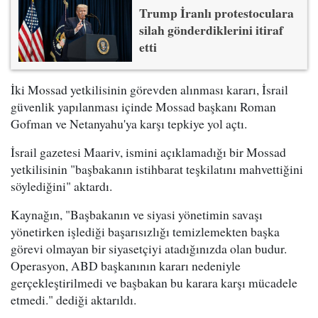
Trump İranlı protestoculara
silah gönderdiklerini itiraf
etti
İki Mossad yetkilisinin görevden alınması kararı, İsrail
güvenlik yapılanması içinde Mossad başkanı Roman
Gofman ve Netanyahu'ya karşı tepkiye yol açtı.
İsrail gazetesi Maariv, ismini açıklamadığı bir Mossad
yetkilisinin "başbakanın istihbarat teşkilatını mahvettiğini
söylediğini" aktardı.
Kaynağın, "Başbakanın ve siyasi yönetimin savaşı
yönetirken işlediği başarısızlığı temizlemekten başka
görevi olmayan bir siyasetçiyi atadığınızda olan budur.
Operasyon, ABD başkanının kararı nedeniyle
gerçekleştirilmedi ve başbakan bu karara karşı mücadele
etmedi." dediği aktarıldı.