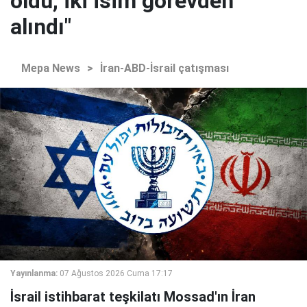
oldu, iki isim görevden
alındı"
Mepa News
>
İran-ABD-İsrail çatışması
Yayınlanma:
07 Ağustos 2026 Cuma 17:17
İsrail istihbarat teşkilatı Mossad'ın İran