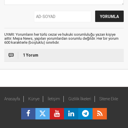
UYARI: Yorumların her türlü cezai ve hukuki sorumluluğu yazan kişiye
aittir. Mepa News, yapılan yorumlardan sorumlu değildir. Her bir yorum
600 karakterle (boşluklu) sınırlıdır.
1 Yorum
Anasayfa
Künye
İletişim
Gizlilik İlkeleri
Sitene Ekle