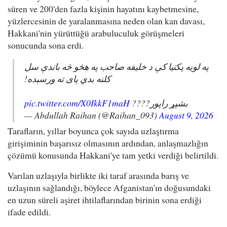
süren ve 200'den fazla kişinin hayatını kaybetmesine,
yüzlercesinin de yaralanmasına neden olan kan davası,
Hakkani'nin yürüttüğü arabuluculuk görüşmeleri
sonucunda sona erdi.
په لویه پکتیا کې د خلیفه صاحب په هڅو څه باندې سل
کلنه بدي پای ته ورسېده!
pic.twitter.com/X0IkkF1maH
بشپړ راپور????
— Abdullah Raihan (@Raihan_093)
August 9, 2026
Tarafların, yıllar boyunca çok sayıda uzlaştırma
girişiminin başarısız olmasının ardından, anlaşmazlığın
çözümü konusunda Hakkani'ye tam yetki verdiği belirtildi.
Varılan uzlaşıyla birlikte iki taraf arasında barış ve
uzlaşının sağlandığı, böylece Afganistan'ın doğusundaki
en uzun süreli aşiret ihtilaflarından birinin sona erdiği
ifade edildi.