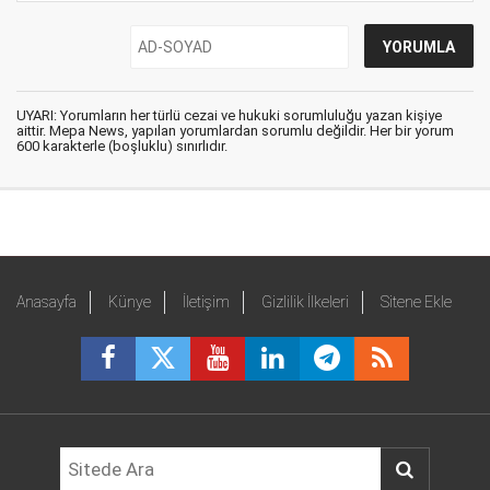
UYARI: Yorumların her türlü cezai ve hukuki sorumluluğu yazan kişiye
aittir. Mepa News, yapılan yorumlardan sorumlu değildir. Her bir yorum
600 karakterle (boşluklu) sınırlıdır.
Anasayfa
Künye
İletişim
Gizlilik İlkeleri
Sitene Ekle