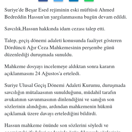
Suriye'de Beşar Esed rejiminin eski müftüsü Ahmed
Bedreddin Hassun'un yargılanmasına bugün devam edildi.
Savcılık,Hassun hakkında idam cezası talep etti.
Talep, geçiş dönemi adaleti konusunda faaliyet gösteren
Dördüncü Ağır Ceza Mahkemesinin perşembe günü
düzenlediği duruşmada sunuldu.
Mahkeme dosyayı incelemeye aldıktan sonra kararın
açıklanmasını 24 Ağustos'a erteledi.
Suriye Ulusal Geçiş Dönemi Adaleti Kurumu, duruşmada
savcılığın mütalaasının sunulduğunu, müdahil tarafın
avukatının savunmasının dinlendiğini ve sanığın son
sözlerinin alındığını, ardından mahkemenin hükmü
açıklamak üzere davayı ertelediğini bildirdi.
Hassun mahkeme önünde son sözlerini söyledi ve
geçmişteki ifadeleri nedeniyle özür dileyerek sözlerinin