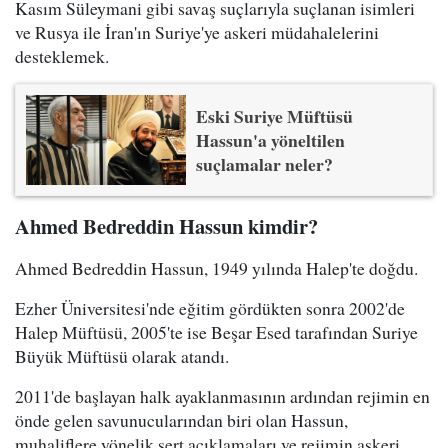
Kasım Süleymani gibi savaş suçlarıyla suçlanan isimleri
ve Rusya ile İran'ın Suriye'ye askeri müdahalelerini
desteklemek.
Eski Suriye Müftüsü
Hassun'a yöneltilen
suçlamalar neler?
Ahmed Bedreddin Hassun kimdir?
Ahmed Bedreddin Hassun, 1949 yılında Halep'te doğdu.
Ezher Üniversitesi'nde eğitim gördükten sonra 2002'de
Halep Müftüsü, 2005'te ise Beşar Esed tarafından Suriye
Büyük Müftüsü olarak atandı.
2011'de başlayan halk ayaklanmasının ardından rejimin en
önde gelen savunucularından biri olan Hassun,
muhaliflere yönelik sert açıklamaları ve rejimin askeri