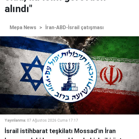
alındı"
Mepa News
>
İran-ABD-İsrail çatışması
Yayınlanma:
07 Ağustos 2026 Cuma 17:17
İsrail istihbarat teşkilatı Mossad'ın İran