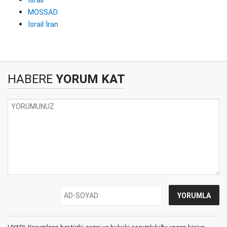
İsrail
MOSSAD
İsrail İran
HABERE
YORUM KAT