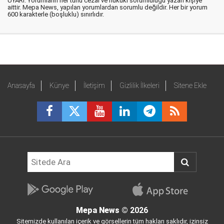
UYARI: Yorumların her türlü cezai ve hukuki sorumluluğu yazan kişiye
aittir. Mepa News, yapılan yorumlardan sorumlu değildir. Her bir yorum
600 karakterle (boşluklu) sınırlıdır.
Anasayfa
Künye
İletişim
Gizlilik İlkeleri
Sitene Ekle
Mepa News
© 2026
Sitemizde kullanılan içerik ve görsellerin tüm hakları saklıdır, izinsiz