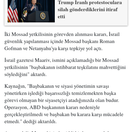
Trump İranlı protestoculara
silah gönderdiklerini itiraf
etti
İki Mossad yetkilisinin görevden alınması kararı, İsrail
güvenlik yapılanması içinde Mossad başkanı Roman
Gofman ve Netanyahu'ya karşı tepkiye yol açtı.
İsrail gazetesi Maariv, ismini açıklamadığı bir Mossad
yetkilisinin "başbakanın istihbarat teşkilatını mahvettiğini
söylediğini" aktardı.
Kaynağın, "Başbakanın ve siyasi yönetimin savaşı
yönetirken işlediği başarısızlığı temizlemekten başka
görevi olmayan bir siyasetçiyi atadığınızda olan budur.
Operasyon, ABD başkanının kararı nedeniyle
gerçekleştirilmedi ve başbakan bu karara karşı mücadele
etmedi." dediği aktarıldı.