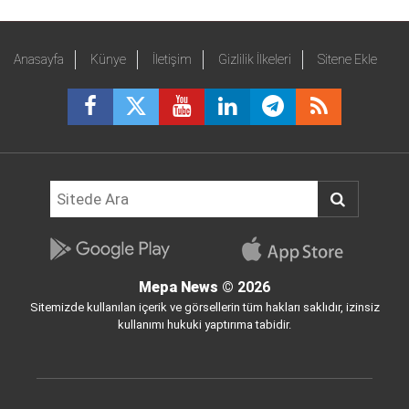
Anasayfa
Künye
İletişim
Gizlilik İlkeleri
Sitene Ekle
Mepa News
© 2026
Sitemizde kullanılan içerik ve görsellerin tüm hakları saklıdır, izinsiz
kullanımı hukuki yaptırıma tabidir.