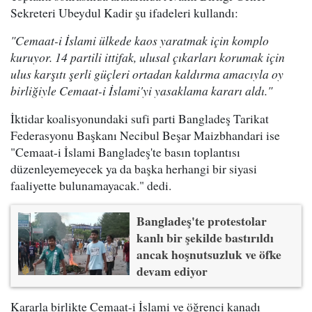
Sekreteri Ubeydul Kadir şu ifadeleri kullandı:
"Cemaat-i İslami ülkede kaos yaratmak için komplo
kuruyor. 14 partili ittifak, ulusal çıkarları korumak için
ulus karşıtı şerli güçleri ortadan kaldırma amacıyla oy
birliğiyle Cemaat-i İslami'yi yasaklama kararı aldı."
İktidar koalisyonundaki sufi parti Bangladeş Tarikat
Federasyonu Başkanı Necibul Beşar Maizbhandari ise
"Cemaat-i İslami Bangladeş'te basın toplantısı
düzenleyemeyecek ya da başka herhangi bir siyasi
faaliyette bulunamayacak." dedi.
Bangladeş'te protestolar
kanlı bir şekilde bastırıldı
ancak hoşnutsuzluk ve öfke
devam ediyor
Kararla birlikte Cemaat-i İslami ve öğrenci kanadı