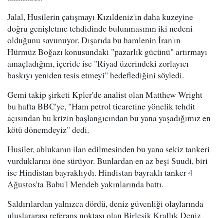
Jalal, Husilerin çatışmayı Kızıldeniz'in daha kuzeyine
doğru genişletme tehdidinde bulunmasının iki nedeni
olduğunu savunuyor. Dışarıda bu hamlenin İran'ın
Hürmüz Boğazı konusundaki "pazarlık gücünü" artırmayı
amaçladığını, içeride ise "Riyad üzerindeki zorlayıcı
baskıyı yeniden tesis etmeyi" hedeflediğini söyledi.
Gemi takip şirketi Kpler'de analist olan Matthew Wright
bu hafta BBC'ye, "Ham petrol ticaretine yönelik tehdit
açısından bu krizin başlangıcından bu yana yaşadığımız en
kötü dönemdeyiz" dedi.
Husiler, ablukanın ilan edilmesinden bu yana sekiz tankeri
vurduklarını öne sürüyor. Bunlardan en az beşi Suudi, biri
ise Hindistan bayraklıydı. Hindistan bayraklı tanker 4
Ağustos'ta Babu'l Mendeb yakınlarında battı.
Saldırılardan yalnızca dördü, deniz güvenliği olaylarında
uluslararası referans noktası olan Birleşik Krallık Deniz