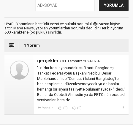
UYARI: Yorumların her türlü cezai ve hukuki sorumluluğu yazan kişiye
aittir. Mepa News, yapılan yorumlardan sorumlu değildir. Her bir yorum
600 karakterle (boşluklu) sınırlıdır.
1 Yorum
gerçekler
/ 31 Temmuz 2024 02:43
"İktidar koalisyonundaki sufi parti Bangladeş
Tarikat Federasyonu Başkanı Necibul Beşar
Maizbhandari ise "Cemaat-i İslami Bangladeş'te
basın toplantısı düzenleyemeyecek ya da başka
herhangi bir siyasi faaliyette bulunamayacak." dedi."
Bunlar da Cübbeli Ahmedin ya da FETÖ'nün oradaki
versiyonları heralde...
Yanıtla
(0)
(0)