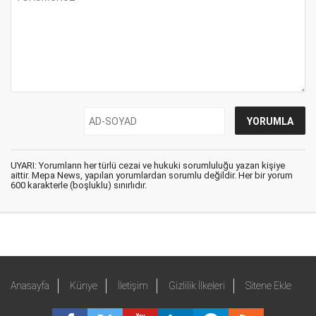
UYARI: Yorumların her türlü cezai ve hukuki sorumluluğu yazan kişiye
aittir. Mepa News, yapılan yorumlardan sorumlu değildir. Her bir yorum
600 karakterle (boşluklu) sınırlıdır.
Anasayfa
Künye
İletişim
Gizlilik İlkeleri
Sitene Ekle