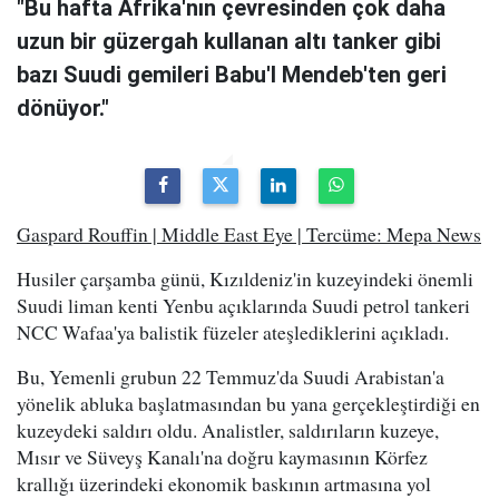
"Bu hafta Afrika'nın çevresinden çok daha
uzun bir güzergah kullanan altı tanker gibi
bazı Suudi gemileri Babu'l Mendeb'ten geri
dönüyor."
Gaspard Rouffin | Middle East Eye | Tercüme: Mepa News
Husiler çarşamba günü, Kızıldeniz'in kuzeyindeki önemli
Suudi liman kenti Yenbu açıklarında Suudi petrol tankeri
NCC Wafaa'ya balistik füzeler ateşlediklerini açıkladı.
Bu, Yemenli grubun 22 Temmuz'da Suudi Arabistan'a
yönelik abluka başlatmasından bu yana gerçekleştirdiği en
kuzeydeki saldırı oldu. Analistler, saldırıların kuzeye,
Mısır ve Süveyş Kanalı'na doğru kaymasının Körfez
krallığı üzerindeki ekonomik baskının artmasına yol