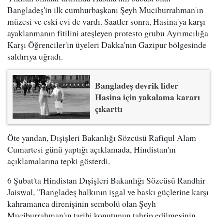
Bangladeş'in ilk cumhurbaşkanı Şeyh Muciburrahman'ın
müzesi ve eski evi de vardı. Saatler sonra, Hasina'ya karşı
ayaklanmanın fitilini ateşleyen protesto grubu Ayrımcılığa
Karşı Öğrenciler'in üyeleri Dakka'nın Gazipur bölgesinde
saldırıya uğradı.
Bangladeş devrik lider
Hasina için yakalama kararı
çıkarttı
Öte yandan, Dışişleri Bakanlığı Sözcüsü Rafiqul Alam
Cumartesi günü yaptığı açıklamada, Hindistan'ın
açıklamalarına tepki gösterdi.
6 Şubat'ta Hindistan Dışişleri Bakanlığı Sözcüsü Randhir
Jaiswal, "Bangladeş halkının işgal ve baskı güçlerine karşı
kahramanca direnişinin sembolü olan Şeyh
Muciburrahman'ın tarihi konutunun tahrip edilmesinin