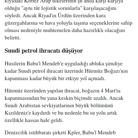
kıyıdaki Körfez Arap ülkelerinin şu anda karşı karşıya
olduğu "aynı tür lojistik sorunlarla" karşılaşacağını
söyledi. Ancak Riyad'ın Ürdün üzerinden kara
güzergahlarına ve hava yoluyla taşıma seçeneklerine sahip
olması nedeniyle muhtemelen daha hazırlıklı olacağını
belirtti.
Suudi petrol ihracatı düşüyor
Husilerin Babu'l Mendeb'e uyguladığı abluka şimdiye
kadar Suudi petrol ihracatı üzerinde Hürmüz Boğazı'nın
kapanması kadar büyük bir etkiye yol açmadı.
Hürmüz üzerinden yapılan ihracat, boğazın 4 Mart'ta
kapanmasından bu yana keskin biçimde azaldı. Ancak
Suudi Arabistan sevkiyatlarının büyük bölümünü
Kızıldeniz'e kaydırdı ve bu nedenle bu su yolu artık
özellikle hassas hale geldi.
Denizcilik istihbaratı şirketi Kpler, Babu'l Mendeb