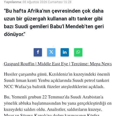
Yayınlanma:
08 Ağustos 2026 Cumartesi 16:28
"Bu hafta Afrika'nın çevresinden çok daha
uzun bir güzergah kullanan altı tanker gibi
bazı Suudi gemileri Babu'l Mendeb'ten geri
dönüyor."
Gaspard Rouffin | Middle East Eye | Tercüme: Mepa News
Husiler çarşamba günü, Kızıldeniz'in kuzeyindeki önemli
Suudi liman kenti Yenbu açıklarında Suudi petrol tankeri
NCC Wafaa'ya balistik füzeler ateşlediklerini açıkladı.
Bu, Yemenli grubun 22 Temmuz'da Suudi Arabistan'a
yönelik abluka başlatmasından bu yana gerçekleştirdiği en
kuzeydeki saldırı oldu. Analistler, saldırıların kuzeye,
Mısır ve Süveyş Kanalı'na doğru kaymasının Körfez