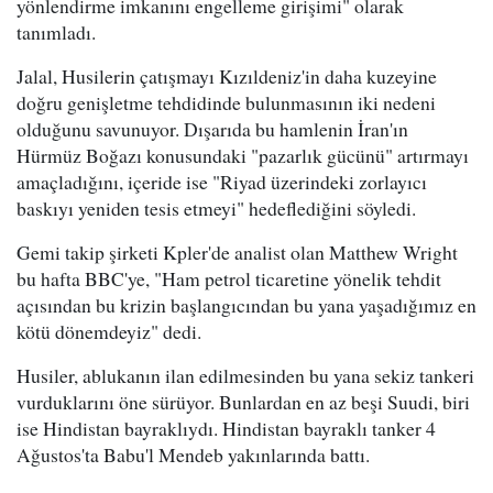
yönlendirme imkanını engelleme girişimi" olarak
tanımladı.
Jalal, Husilerin çatışmayı Kızıldeniz'in daha kuzeyine
doğru genişletme tehdidinde bulunmasının iki nedeni
olduğunu savunuyor. Dışarıda bu hamlenin İran'ın
Hürmüz Boğazı konusundaki "pazarlık gücünü" artırmayı
amaçladığını, içeride ise "Riyad üzerindeki zorlayıcı
baskıyı yeniden tesis etmeyi" hedeflediğini söyledi.
Gemi takip şirketi Kpler'de analist olan Matthew Wright
bu hafta BBC'ye, "Ham petrol ticaretine yönelik tehdit
açısından bu krizin başlangıcından bu yana yaşadığımız en
kötü dönemdeyiz" dedi.
Husiler, ablukanın ilan edilmesinden bu yana sekiz tankeri
vurduklarını öne sürüyor. Bunlardan en az beşi Suudi, biri
ise Hindistan bayraklıydı. Hindistan bayraklı tanker 4
Ağustos'ta Babu'l Mendeb yakınlarında battı.