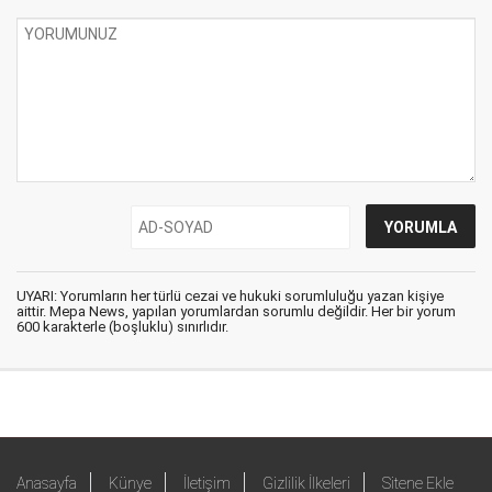
UYARI: Yorumların her türlü cezai ve hukuki sorumluluğu yazan kişiye
aittir. Mepa News, yapılan yorumlardan sorumlu değildir. Her bir yorum
600 karakterle (boşluklu) sınırlıdır.
Anasayfa
Künye
İletişim
Gizlilik İlkeleri
Sitene Ekle