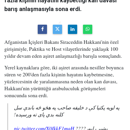
fazla kişinin hayatını kaybettiği kan davası
barış anlaşmasıyla sona erdi.
Afganistan İçişleri Bakanı Siraceddin Hakkani'nin özel
girişimiyle, Paktika ve Host vilayetlerinde yaklaşık 100
yıldır devam eden aşiret anlaşmazlığı barışla sonuçlandı.
Yerel kaynaklara göre, iki aşiret arasında nesiller boyunca
süren ve 200'den fazla kişinin hayatını kaybetmesine,
yüzlercesinin de yaralanmasına neden olan kan davası,
Hakkani'nin yürüttüğü arabuluculuk görüşmeleri
sonucunda sona erdi.
په لویه پکتیا کې د خلیفه صاحب په هڅو څه باندې سل
کلنه بدي پای ته ورسېده!
pic.twitter.com/X0IkkF1maH
بشپړ راپور????